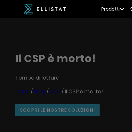
Prodotti
Il CSP è morto!
Tempo di lettura
Casa
/
Blog
/
APC
/
Il CSP è morto!
SCOPRI LE NOSTRE SOLUZIONI