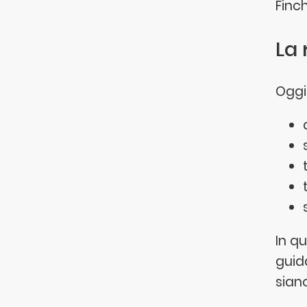
Finc
La 
Oggi
In q
guid
sian