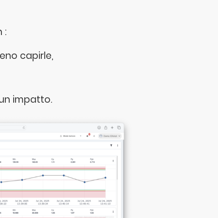
 :
eno capirle,
un impatto.