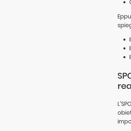
Eppur
spieg
SPC
re
L'SP
obie
impo