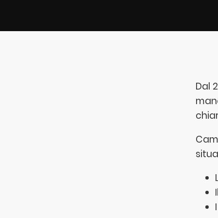
Dal 
mana
chiar
Camb
situa