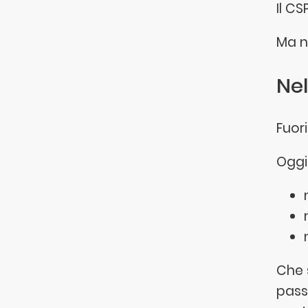
Il CS
Ma n
Nel
Fuor
Oggi 
Che s
pass