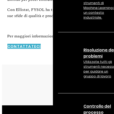
strumenti di
Machine Learning 
Con Ellistat, FYSOL ha trovato una soluzione scalabile, fles
un contesto
sue sfide di qualità e produzione.
industriale.
Per maggiori informazioni: www.fysol.com
CONTATTATECI
Risoluzione de
problemi
Utilizzate tutti gli
strumenti necessa
per guidare un
gruppo di lavoro
Controllo del
processo