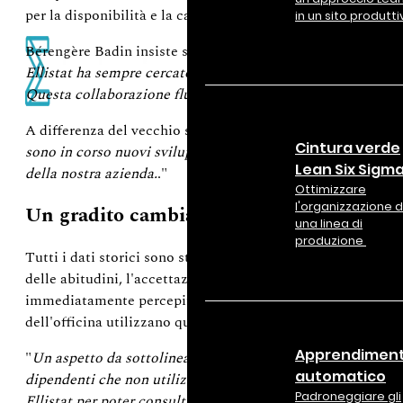
per la disponibilità e la capacità di ascolto durante tutto il
in un sito produtti
Bérengère Badin insiste su questo punto: "
Ogni richiesta è 
Ellistat ha sempre cercato di capire i nostri problemi per o
Questa collaborazione fluida è stata un vero vantaggio per 
A differenza del vecchio software, Ellistat è in continua ev
Cintura verde
sono in corso nuovi sviluppi, che ci permetteranno di adattar
Lean Six Sigm
della nostra azienda.
."
Ottimizzare
l'organizzazione d
Un gradito cambiamento nel campo
una linea di
produzione
Tutti i dati storici sono stati migrati con successo. Nonos
delle abitudini, l'accettazione da parte delle squadre sul c
immediatamente percepito il valore aggiunto del nuovo sis
dell'officina utilizzano quotidianamente la soluzione SPC.
Apprendimen
"
Un aspetto da sottolineare, che dimostra che lo strumento 
automatico
dipendenti che non utilizzavano il vecchio strumento SPC c
Padroneggiare gli
Ellistat per poter consultare i risultati direttamente nel so