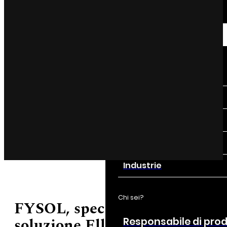
Analisi dei dati
Semplificare l'analisi dei dati...
Settori
I nostri settori di attività
Aerospaziale
Automotive
Lusso
Medico
Industrie
Chi sei?
FYSOL, specializzata in vetror
soluzione Ellistat SPC
Responsabile di pro