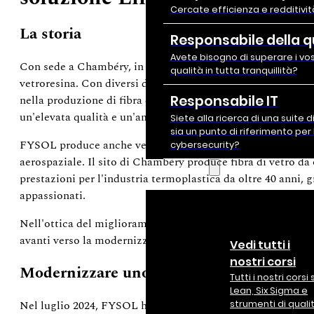
Cercate efficienza e redditivit
La storia
Responsabile della q
Avete bisogno di superare i vost
Con sede a Chambéry, in Savoia, FYSOL è uno dei leader eu
qualità in tutta tranquillità?
vetroresina. Con diversi decenni di esperienza, l'azienda s
nella produzione di fibra di vetro, in particolare di fili tagl
Responsabile IT
un'elevata qualità e un'ampia gamma di prodotti adatti all
Siete alla ricerca di una suite d
sia un punto di riferimento per 
FYSOL produce anche vetro ad alte prestazioni (MHP), util
cybersecurity?
aerospaziale. Il sito di Chambéry produce fibra di vetro da o
Formazione
prestazioni per l'industria termoplastica da oltre 40 anni, g
appassionati.
Nell'ottica del miglioramento continuo, nel luglio 2024 F
avanti verso la modernizzazione dei propri strumenti di ges
Vedi tutti i
nostri corsi
Modernizzare uno strumento obsoleto
Tutti i nostri corsi 
Lean, Six Sigma e
Nel luglio 2024, FYSOL ha avviato la sostituzione del vecc
strumenti di quali