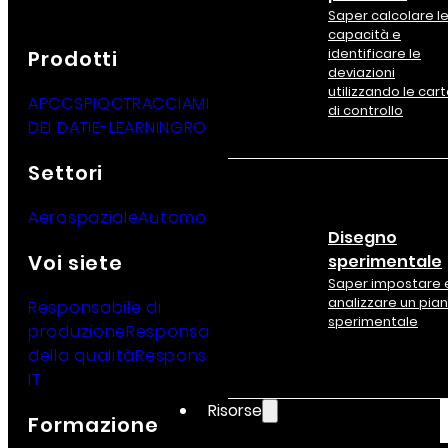
Saper calcolare l
capacità e
identificare le
Prodotti
deviazioni
utilizzando le car
APC
CSP
IQC
TRACCIA
METRO
ANALISI
di controllo
DEI DATI
E-LEARNING
ROUTINE
Settori
Aerospaziale
Automotive
Lusso
Medico
Industrie
Disegno
Voi siete
sperimentale
Saper impostare 
analizzare un pia
Responsabile di
sperimentale
produzione
Responsabile
della qualità
Responsabile
IT
Risorse
Formazione