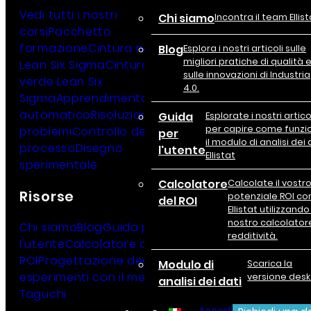
Vedi tutti i nostri
Chi siamo
Incontra il team Ellist
corsi
Pacchetto
formazione
Cintura nera
Blog
Esplora i nostri articoli sulle
migliori pratiche di qualità 
Lean Six Sigma
Cintura
sulle innovazioni di Industria
verde Lean Six
4.0.
Sigma
Apprendimento
automatico
Risoluzione dei
Guida
Esplorate i nostri artico
per capire come funzi
problemi
Controllo del
per
il modulo di analisi dei 
processo
Disegno
l'utente
Ellistat
sperimentale
Calcolatore
Calcolate il vostr
Risorse
potenziale ROI co
del ROI
Ellistat utilizzando 
nostro calcolatore
Chi siamo
Blog
Guida per
redditività.
l'utente
Calcolatore del
ROI
Progettazione degli
Modulo di
Scarica la
esperimenti con il metodo
versione des
analisi dei dati
Taguchi