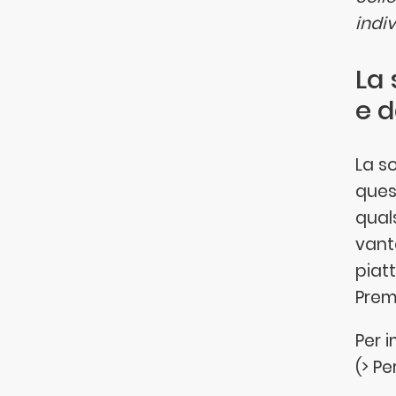
indi
La 
e 
La so
ques
qual
vanta
piat
Premi
Per i
(> Pe