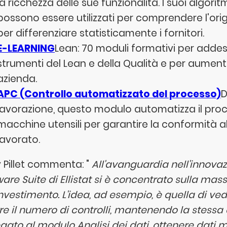
la ricchezza delle sue funzionalità. I suoi algo
possono essere utilizzati per comprendere l'ori
per differenziare statisticamente i fornitori.
E-LEARNING
Lean: 70 moduli formativi per addest
strumenti del Lean e della Qualità e per aument
azienda.
APC (Controllo automatizzato del processo)
D
lavorazione, questo modulo automatizza il proc
macchine utensili per garantire la conformità al
lavorato.
 Pillet commenta: "
All'avanguardia nell'innovaz
are Suite di Ellistat si è concentrato sulla mass
'investimento. L'idea, ad esempio, è quella di ve
rre il numero di controlli, mantenendo la stessa
gato al modulo Analisi dei dati, ottenere dati ma