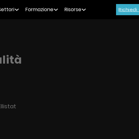
Settori
Formazione
Risorse
Richied
lità
llistat