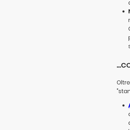
...
Oltr
"stan