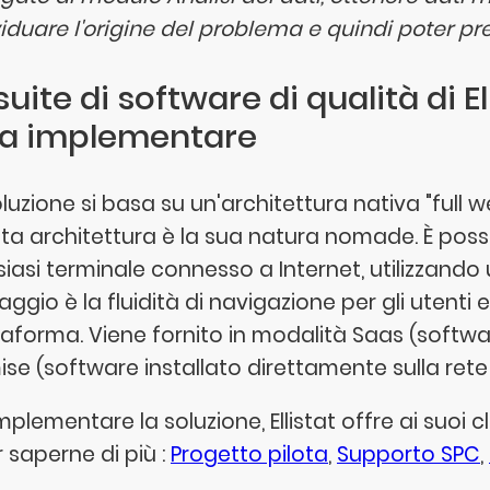
viduare l'origine del problema e quindi poter pre
suite di software di qualità di E
da implementare
luzione si basa su un'architettura nativa "full w
ta architettura è la sua natura nomade. È possi
siasi terminale connesso a Internet, utilizzando
ggio è la fluidità di navigazione per gli utenti e
taforma. Viene fornito in modalità Saas (softwa
se (software installato direttamente sulla rete 
mplementare la soluzione, Ellistat offre ai suoi 
r saperne di più :
Progetto pilota
,
Supporto SPC
,