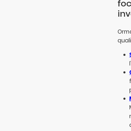
foc
inv
Orma
quali