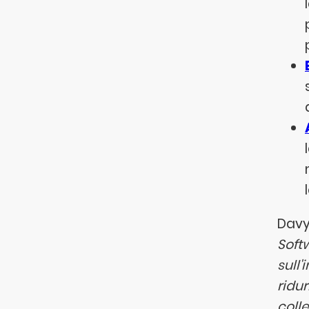
Davy
Softw
sull
ridu
colle