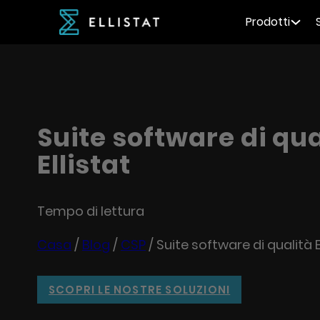
Prodotti
Suite software di qua
Ellistat
Tempo di lettura
Casa
/
Blog
/
CSP
/
Suite software di qualità E
SCOPRI LE NOSTRE SOLUZIONI