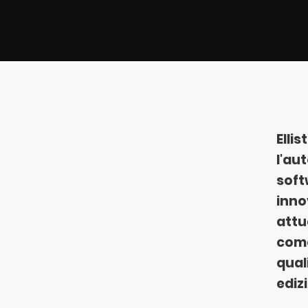
Elli
l'au
soft
inno
attua
come
quali
ediz