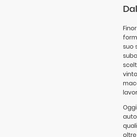
Dal
Finor
form
suo 
suba
scel
vinto
macc
lavo
Oggi
auto
quali
oltre