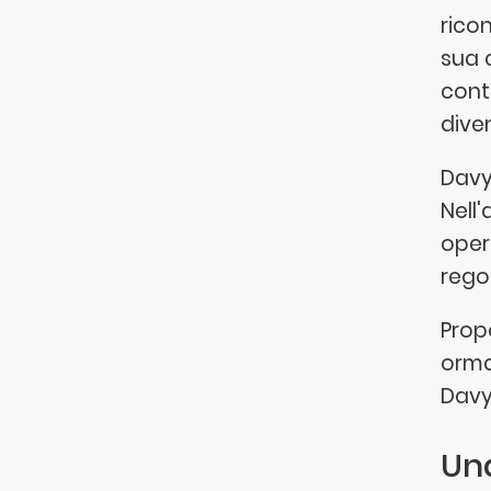
rico
sua 
cont
dive
Davy 
Nell'
oper
regol
Prop
orma
Davy 
Una