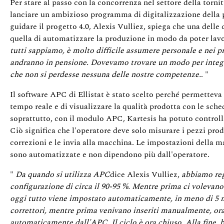
Per stare al passo con la concorrenza nel settore della tornit
lanciare un ambizioso programma di digitalizzazione della 
guidare il progetto 4.0, Alexis Vulliez, spiega che una delle
quella di automatizzare la produzione in modo da poter lavo
tutti sappiamo, è molto difficile assumere personale e nei pr
andranno in pensione. Dovevamo trovare un modo per integra
che non si perdesse nessuna delle nostre competenze.
. "
Il software APC di Ellistat è stato scelto perché permetteva
tempo reale e di visualizzare la qualità prodotta con le sche
soprattutto, con il modulo APC, Kartesis ha potuto controll
Ciò significa che l'operatore deve solo misurare i pezzi prod
correzioni e le invia alla macchina. Le impostazioni della m
sono automatizzate e non dipendono più dall'operatore.
"
Da quando si utilizza APC
dice Alexis Vulliez,
abbiamo reg
configurazione di circa il 90-95 %. Mentre prima ci volevan
oggi tutto viene impostato automaticamente, in meno di 5 m
correttori, mentre prima venivano inseriti manualmente, or
automaticamente dall'APC. Il ciclo è ora chiuso. Alla fine,