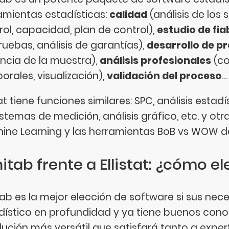
amientas estadísticas:
calidad
(análisis de los
rol, capacidad, plan de control),
estudio de fia
ruebas, análisis de garantías),
desarrollo de p
ncia de la muestra),
análisis profesionales
(co
orales, visualización),
validación del proceso
…
tat tiene funciones similares: SPC, análisis estad
istemas de medición, análisis gráfico, etc. y o
ine Learning y las herramientas BoB vs WOW de
itab frente a Ellistat: ¿cómo 
tab es la mejor elección de software si sus nece
dístico en profundidad y ya tiene buenos conoci
olución más versátil que satisfará tanto a expe