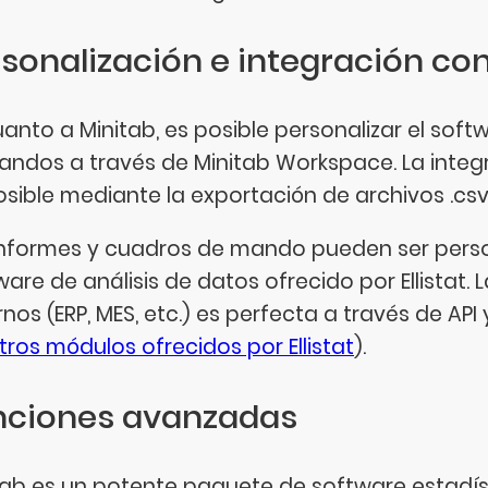
sonalización e integración co
uanto a Minitab, es posible personalizar el so
ndos a través de Minitab Workspace. La integr
osible mediante la exportación de archivos .csv
informes y cuadros de mando pueden ser person
ware de análisis de datos ofrecido por Ellistat.
nos (ERP, MES, etc.) es perfecta a través de API 
otros módulos ofrecidos por Ellistat
).
nciones avanzadas
tab es un potente paquete de software estadí