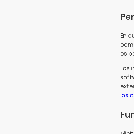
Per
En c
coma
es p
Los 
soft
exter
los 
Fu
Mini