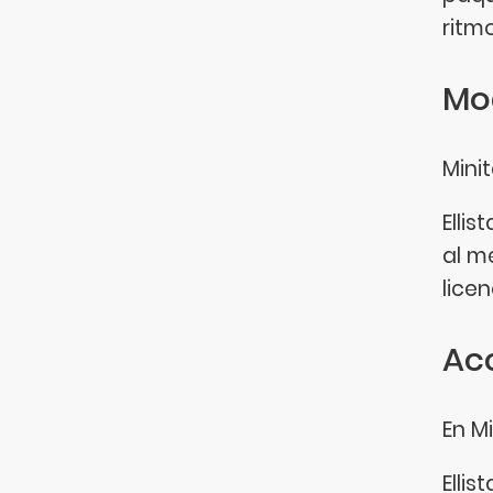
ritm
Mo
Mini
Ellis
al m
lice
Acc
En M
Elli