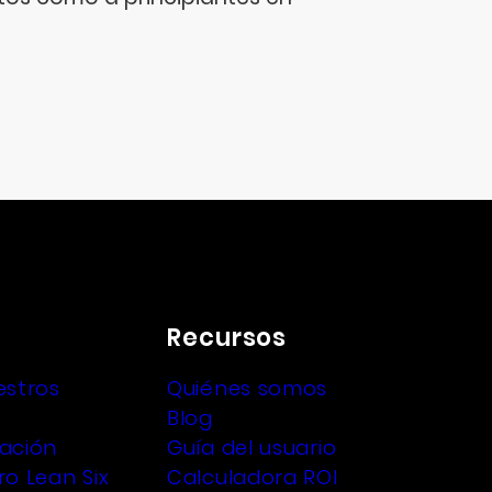
Recursos
estros
Quiénes somos
Blog
ación
Guía del usuario
o Lean Six
Calculadora ROI