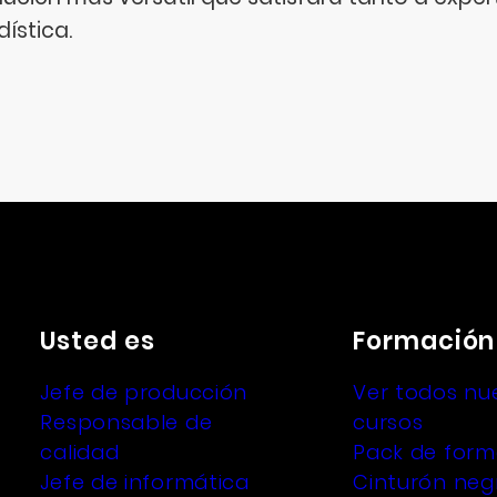
dística.
Usted es
Formación
Jefe de producción
Ver todos nu
Responsable de
cursos
calidad
Pack de form
Jefe de informática
Cinturón negr