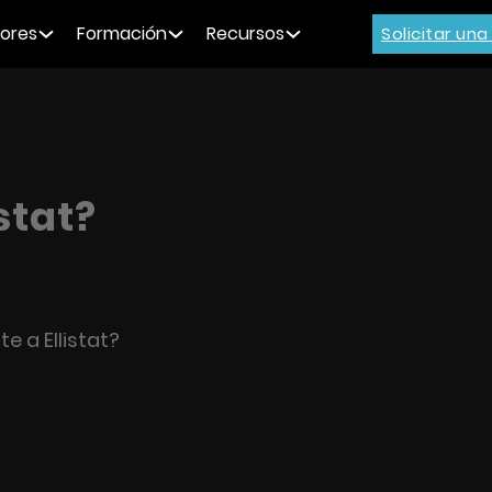
ores
Formación
Recursos
Solicitar un
stat?
te a Ellistat?