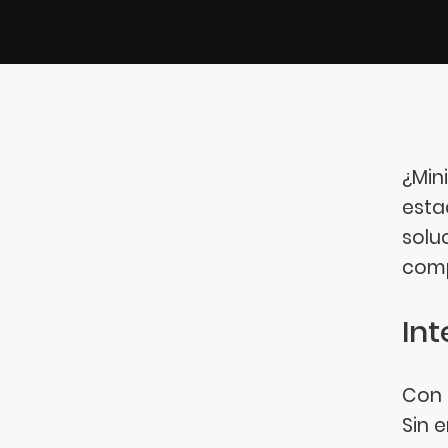
¿Mini
estad
solu
comp
Int
Con 
Sin 