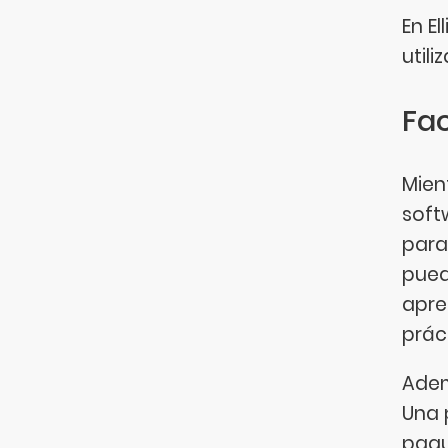
En El
utili
Fac
Mien
soft
para
pued
apre
prác
Adem
Una 
paqu