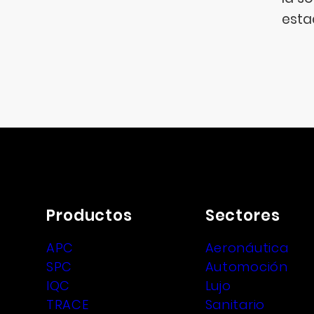
esta
Productos
Sectores
APC
Aeronáutica
SPC
Automoción
IQC
Lujo
TRACE
Sanitario