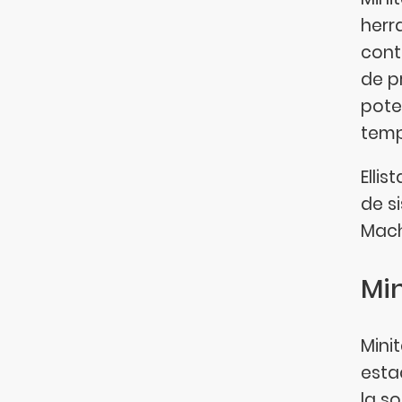
herr
cont
de p
pote
temp
Ellis
de s
Mach
Min
Mini
esta
la s