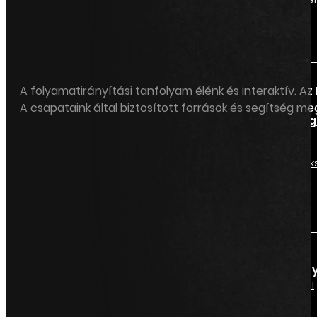
A folyamatirányítási tanfolyam élénk és interaktív. Az
A csapataink által biztosított források és segítség me
Problémameg
Használja a
munkacsoport
vezetéséhez szük
összes eszközt
Folyamatirány
Tudja, hogyan kell
kiszámítani a
képességeket és