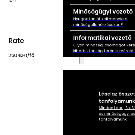
18h
Minőségügyi vezető
Nyugodtan át kell mennie a
minőségellenőrzéseken?
Informatikai vezető
Rate
Olyan minőségi csomagot kere
kiberbiztonság terén is mércét á
250 €Ht/fő
Képzés
Lásd az össze
tanfolyamunk
Minden Lean, Six 
és minőségügyi e
tanfolyamunk.