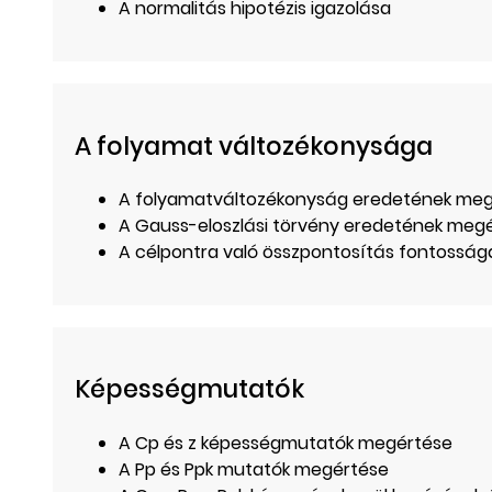
A normalitás hipotézis igazolása
A folyamat változékonysága
A folyamatváltozékonyság eredetének me
A Gauss-eloszlási törvény eredetének meg
A célpontra való összpontosítás fontossá
Képességmutatók
A Cp és z képességmutatók megértése
A Pp és Ppk mutatók megértése