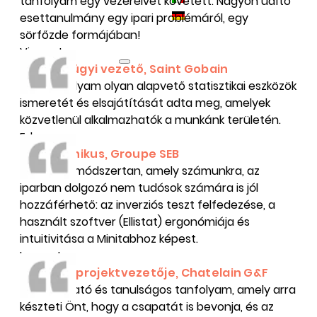
tanfolyam egy vezérelvet követett. Nagyon üdítő
esettanulmány egy ipari problémáról, egy
sörfőzde formájában!
Vincent
Minőségügyi vezető, Saint Gobain
Ez a tanfolyam olyan alapvető statisztikai eszközök
ismeretét és elsajátítását adta meg, amelyek
közvetlenül alkalmazhatók a munkánk területén.
Edgar
K+F technikus, Groupe SEB
Egy olyan módszertan, amely számunkra, az
iparban dolgozó nem tudósok számára is jól
hozzáférhető: az inverziós teszt felfedezése, a
használt szoftver (Ellistat) ergonómiája és
intuitivitása a Minitabhoz képest.
Laurent
Anyagok projektvezetője, Chatelain G&F
Szórakoztató és tanulságos tanfolyam, amely arra
készteti Önt, hogy a csapatát is bevonja, és az