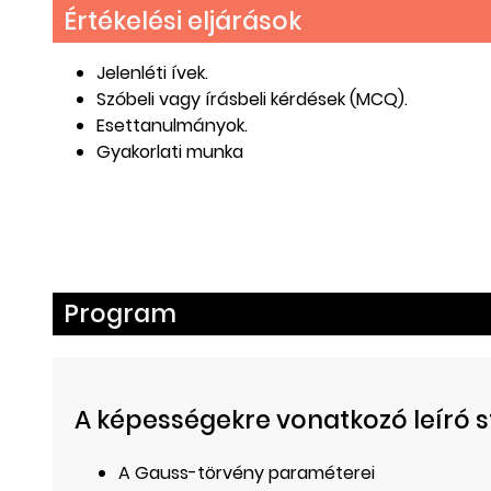
Értékelési eljárások
Jelenléti ívek.
Szóbeli vagy írásbeli kérdések (MCQ).
Esettanulmányok.
Gyakorlati munka
Program
A képességekre vonatkozó leíró st
A Gauss-törvény paraméterei