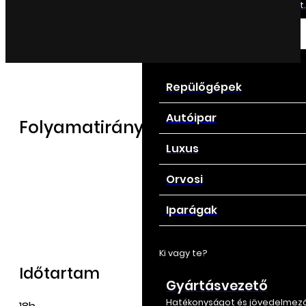
Egyszerűsítse az adatelemzést..
Ágazatok
Üzleti ágazataink
Repülőgépek
Autóipar
Folyamatirányítási képzés
Luxus
Orvosi
Iparágak
Ki vagy te?
Időtartam
Gyártásvezető
Hatékonyságot és jövedelmez