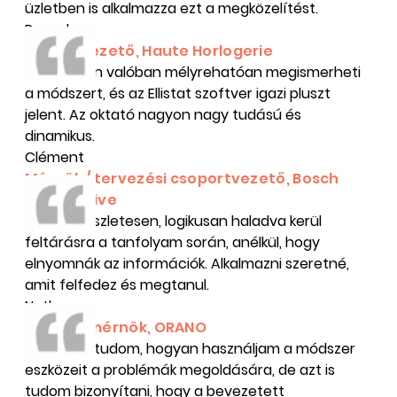
üzletben is alkalmazza ezt a megközelítést.
Pascal
Műhelyvezető, Haute Horlogerie
A képzésen valóban mélyrehatóan megismerheti
a módszert, és az Ellistat szoftver igazi pluszt
jelent. Az oktató nagyon nagy tudású és
dinamikus.
Clément
Mérnök / tervezési csoportvezető, Bosch
Automotive
A téma részletesen, logikusan haladva kerül
feltárásra a tanfolyam során, anélkül, hogy
elnyomnák az információk. Alkalmazni szeretné,
amit felfedez és megtanul.
Nathan
Tervezőmérnök, ORANO
Most már tudom, hogyan használjam a módszer
eszközeit a problémák megoldására, de azt is
tudom bizonyítani, hogy a bevezetett