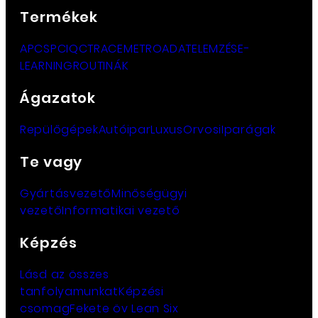
Termékek
APC
SPC
IQC
TRACE
METRO
ADATELEMZÉS
E-
LEARNING
ROUTINÁK
Ágazatok
Repülőgépek
Autóipar
Luxus
Orvosi
Iparágak
Te vagy
Gyártásvezető
Minőségügyi
vezető
Informatikai vezető
Képzés
Lásd az összes
tanfolyamunkat
Képzési
csomag
Fekete öv Lean Six