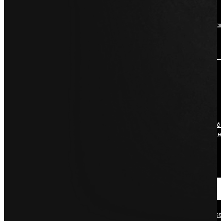
azonosítani az
eltéréseket az
ellenőrzési diagr
segítségével.
Kísérleti terv
Kísérleti terv
összeállításának é
elemzésének ism
Források
Rólunk
Ismerje meg az Ellistat 