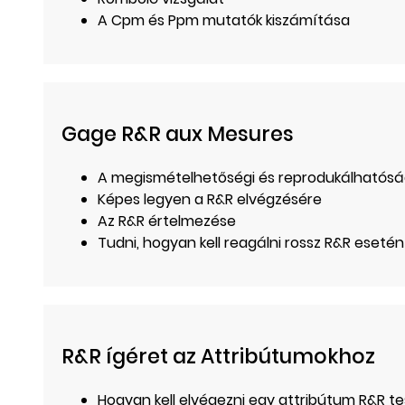
A Cpm és Ppm mutatók kiszámítása
Gage R&R aux Mesures
A megismételhetőségi és reprodukálhatósá
Képes legyen a R&R elvégzésére
Az R&R értelmezése
Tudni, hogyan kell reagálni rossz R&R esetén
R&R ígéret az Attribútumokhoz
Hogyan kell elvégezni egy attribútum R&R t