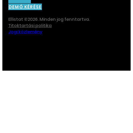
DEMÓ KÉRÉSE
Ellistat ©2026. Minden jog fenntartva.
Titoktartási politika
Jogi közlemény