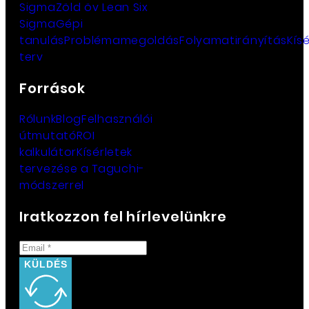
Sigma
Zöld öv Lean Six
Sigma
Gépi
tanulás
Problémamegoldás
Folyamatirányítás
Kísé
terv
Források
Rólunk
Blog
Felhasználói
útmutató
ROI
kalkulátor
Kísérletek
tervezése a Taguchi-
módszerrel
Iratkozzon fel hírlevelünkre
KÜLDÉS