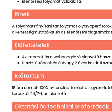
Ellenőrzési folyamat validálása.
Kinek
A folyamatirányítási tanfolyamot olyan operátorok és
a képességmutatókat és az ellenőrzési diagramokat
Előfeltételek
Az internet és a webböngésző alapvető haszn
III. szintű képesítés és/vagy 2 éves kezdeti sza
Időtartam
18 óra animált 100% e-tanulás, tanúsítási gyakorlat
keresztül 24/7-ben elérhető.
Oktatási és technikai erőforrások