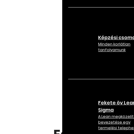
Képzési csom
Minden korlátlan
tanfolyamunk
Fekete öv Lean
Sigma
A Lean megközelít
bevezetése egy
termelési telephe