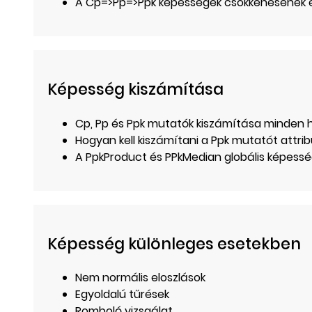
A Cp=>Pp=>Ppk képességek csökkenésének 
Képesség kiszámítása
Cp, Pp és Ppk mutatók kiszámítása minden 
Hogyan kell kiszámítani a Ppk mutatót attrib
A PpkProduct és PPkMedian globális képess
Képesség különleges esetekben
Nem normális eloszlások
Egyoldalú tűrések
Romboló vizsgálat