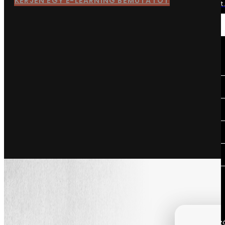
KÉRJEN EGY E-LEARNING BEMUTATÓT
Egyszerűsítse az adatelemzést..
Ágazatok
Üzleti ágazataink
Repülőgépek
Autóipar
Luxus
Orvosi
Iparágak
Ki vagy te?
Gyártásvezető
Hatékonyságot és jövedelmez