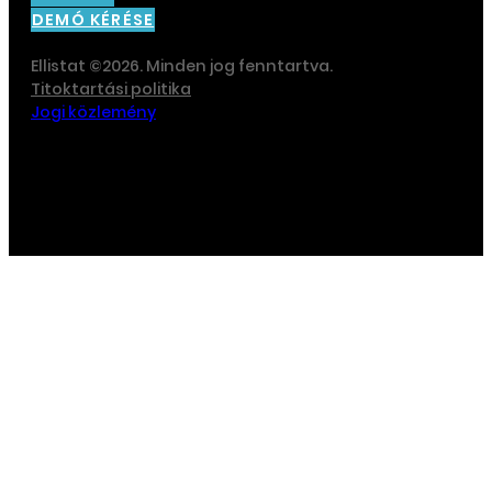
DEMÓ KÉRÉSE
Ellistat ©2026. Minden jog fenntartva.
Titoktartási politika
Jogi közlemény