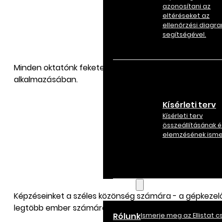
azonosítani az
eltéréseket az
ellenőrzési diagr
segítségével.
Minden oktatónk fekete öves Six Sigma. Emellett legal
alkalmazásában.
Kísérleti terv
Kísérleti terv
összeállításának é
elemzésének ism
Források
Képzéseinket a széles közönség számára - a gépkezelőkt
legtöbb ember számára elérhetőek legyenek.
Rólunk
Ismerje meg az Ellistat 