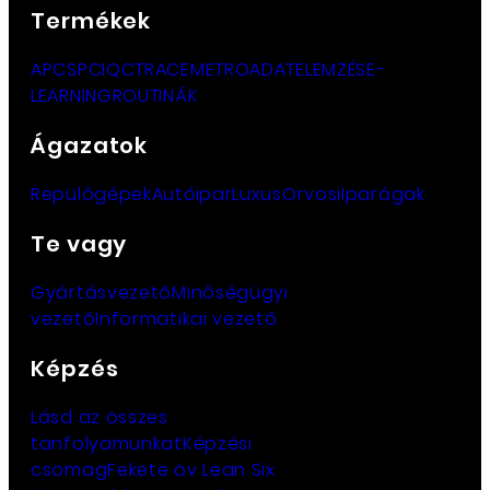
Termékek
APC
SPC
IQC
TRACE
METRO
ADATELEMZÉS
E-
LEARNING
ROUTINÁK
Ágazatok
Repülőgépek
Autóipar
Luxus
Orvosi
Iparágak
Te vagy
Gyártásvezető
Minőségügyi
vezető
Informatikai vezető
Képzés
Lásd az összes
tanfolyamunkat
Képzési
csomag
Fekete öv Lean Six