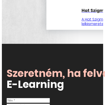
Hat Szig
A Hat Szigma
lelkiismeretes
Szeretném, ha fel
E-Learning