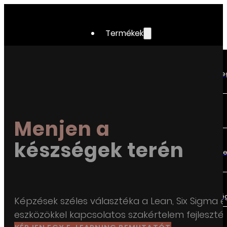
Termékek
APC
Állítsa be a szerszámgépeket e
darabban.
OEE
Mérje meg a TRS-értékét!.
Menjen a
SPC
készségek terén
Azonnal megtekintheti az össz
termelési adatot.
IQC
Garantálja a beszállítók minősé
Képzések széles választéka a Lean, Six Sigma 
eszközökkel kapcsolatos szakértelem fejleszté
Adatelemzés