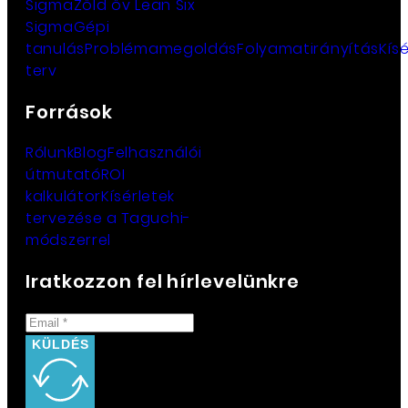
Sigma
Zöld öv Lean Six
Sigma
Gépi
tanulás
Problémamegoldás
Folyamatirányítás
Kísé
terv
Források
Rólunk
Blog
Felhasználói
útmutató
ROI
kalkulátor
Kísérletek
tervezése a Taguchi-
módszerrel
Iratkozzon fel hírlevelünkre
KÜLDÉS