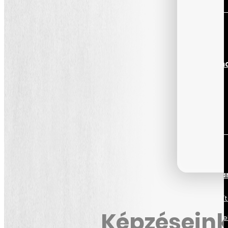
Képzési csom
Minden korlátlan
tanfolyamunk
Fekete öv Lean
Sigma
A Lean megközelít
bevezetése egy
Képzésein
termelési telephe