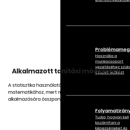
Problémameg
Használja a
munkacsoport
vezetéséhez szük
Alkalmazott tanítási módszerek
összes eszközt
A statisztika használatához nem kell értenie a
matematikához, mert mi az eszközök azonnali
alkalmazására összpontosítunk.
Folyamatirány
Tudja, hogyan kell
kiszámítani a
képességeket és