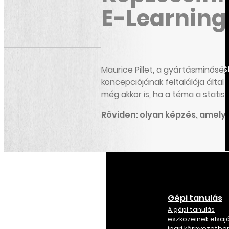
E-Learning
Zöld öv Lean S
Maurice Pillet, a gyártásminőség 
Sigma
koncepciójának feltalálója által 
még akkor is, ha a téma a statisz
A gyártósor
szervezésének
optimalizálása
Röviden: olyan képzés, amely i
Gépi tanulás
A gépi tanulás
eszközeinek elsaj
ipari környezetbe