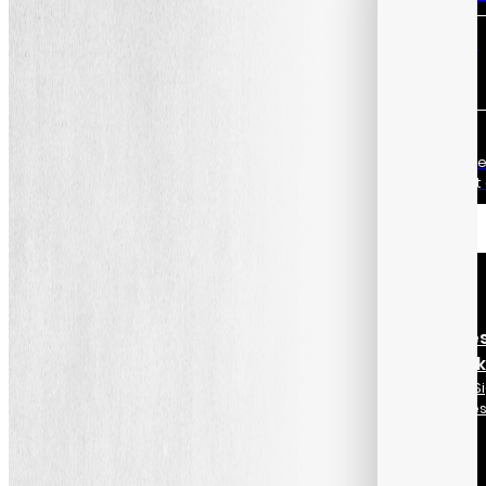
Minőségügyi vezető
Nyugodtan át kell mennie a
minőségellenőrzéseken?
Informatikai vezető
Olyan minőségi csomagot kere
kiberbiztonság terén is mércét á
Képzés
Lásd az össze
tanfolyamunk
Minden Lean, Six 
és minőségügyi e
tanfolyamunk.