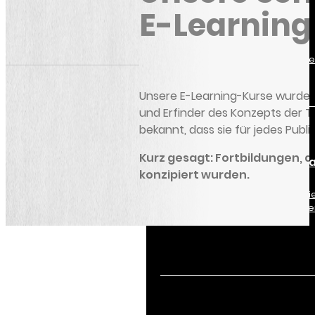
Six Sigma
E-Learning
Einführung eines
Lean-Ansatzes in
einer
Produktionsstätte
Unsere E-Learning-Kurse wurden v
und Erfinder des Konzepts der T
bekannt, dass sie für jedes Publi
Kurz gesagt: Fortbildungen, 
Green Belt Le
konzipiert wurden.
Six Sigma
Optimieren Sie di
Organisation eine
Produktionslinie