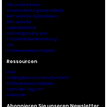
Alle unsere Kurse
ansehen
Bildungspaket
Black
Belt Lean Six Sigma
Green
Belt Lean Six
Sigma
Machine
Learning
Lösung von
Problemen
Beherrschung
von
Prozessen
Versuchsplan
Ressourcen
Über
uns
Blog
Benutzerhandbuch
ROI-
Rechner
Versuchspläne
nach der Taguchi-
Methode
Abonnieren Sie unseren Newsletter