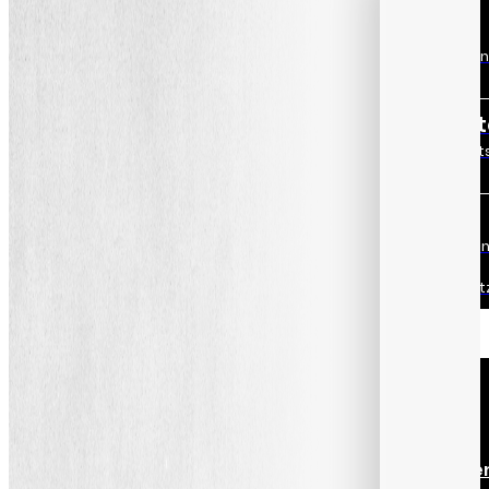
Leiterin Produktion
Auf der Suche nach Effizienz u
Rentabilität?
Qualitätsbeauftragt
Müssen Sie Ihre Qualitätsaudit
Gelassenheit bestehen?
ISD-Leiter/in
Sind Sie auf der Suche nach ei
Qualitätssuite, die in Sachen
Cybersicherheit Maßstäbe set
Schulungen
Alle unsere
Kurse ansehe