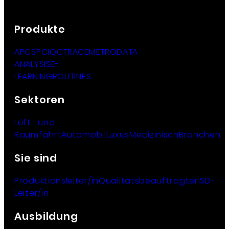
Produkte
APC
SPC
IQC
TRACE
METRO
DATA
ANALYSIS
E-
LEARNING
ROUTINES
Sektoren
Luft- und
Raumfahrt
Automobil
Luxus
Medizinisch
Branchen
Sie sind
Produktionsleiter/in
Qualitätsbeauftragter
ISD-
Leiter/in
Ausbildung