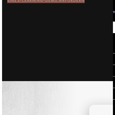
EINE E-LEARNING-DEMO ANFORDERN
Datenanalyse
Vereinfachen Sie die Analyse Ih
Daten...
Sektoren
Unsere Tätigkeitsbereiche
Luft- und Raumfahrt
Automobil
Luxus
Medizinisch
Branchen
Sind Sie?