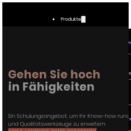
Produkte
APC
Stellen Sie Ihre Werkzeugmasch
in einem Stück ein.
OEE
Messen Sie Ihre
Gehen Sie hoch
Gesamtanlageneffektivität (TRS
in Fähigkeiten
SPC
Sehen Sie sich alle Ihre
Produktionsdaten sofort an.
IQC
Ein Schulungsangebot, um Ihr Know-how rund 
Garantieren Sie die Qualität Ihr
und Qualitätswerkzeuge zu erweitern.
Lieferanten.