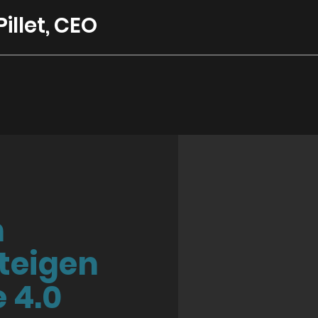
illet, CEO
n
teigen
e 4.0