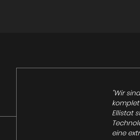
"Wir sin
komplett
Ellistat
Technolo
eine ext