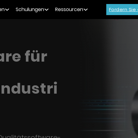
en
Schulungen
Ressourcen
Fordern Sie
re für
ndustri
Qualitätssoftware-