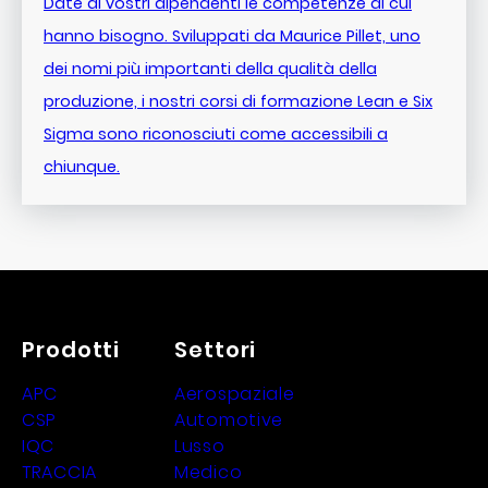
Date ai vostri dipendenti le competenze di cui
hanno bisogno. Sviluppati da Maurice Pillet, uno
dei nomi più importanti della qualità della
produzione, i nostri corsi di formazione Lean e Six
Sigma sono riconosciuti come accessibili a
chiunque.
Prodotti
Settori
APC
Aerospaziale
CSP
Automotive
IQC
Lusso
TRACCIA
Medico