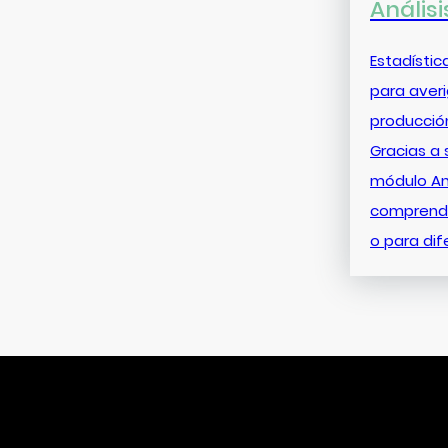
Análisi
Estadística
para aver
producció
Gracias a 
módulo Aná
comprende
o para dif