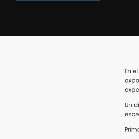
En e
expe
expe
Un d
esce
Prime