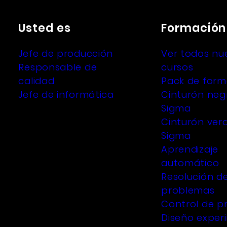
Usted es
Formación
Jefe de producción
Ver todos nu
Responsable de
cursos
calidad
Pack de form
Jefe de informática
Cinturón negr
Sigma
Cinturón verd
Sigma
Aprendizaje
automático
Resolución d
problemas
Control de p
Diseño exper