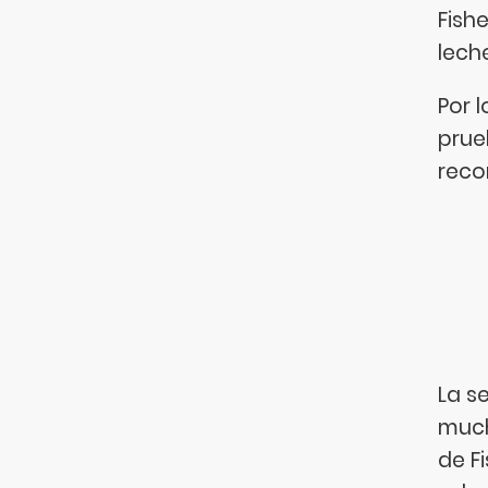
Fish
lech
Por 
prue
reco
La s
much
de F