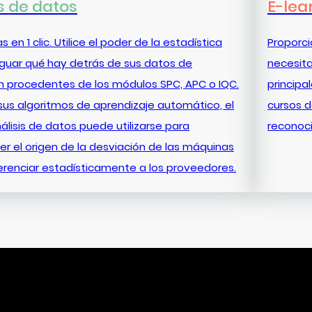
s de datos
E-lea
s en 1 clic. Utilice el poder de la estadística
Proporc
iguar qué hay detrás de sus datos de
necesita
n procedentes de los módulos SPC, APC o IQC.
principa
sus algoritmos de aprendizaje automático, el
cursos d
lisis de datos puede utilizarse para
reconoci
r el origen de la desviación de las máquinas
erenciar estadísticamente a los proveedores.