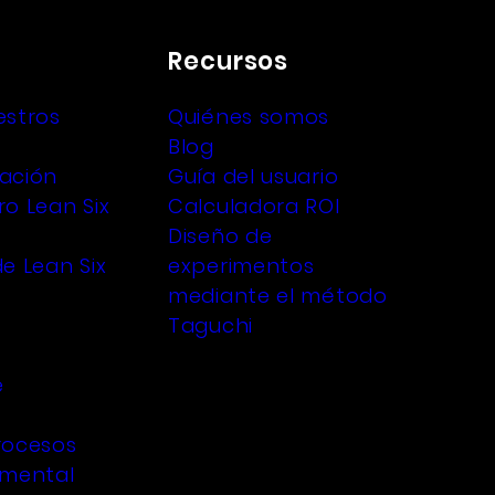
Recursos
estros
Quiénes somos
Blog
ación
Guía del usuario
o Lean Six
Calculadora ROI
Diseño de
e Lean Six
experimentos
mediante el método
Taguchi
e
rocesos
imental