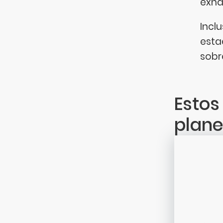
exha
Incl
esta
sobr
Estos
plane