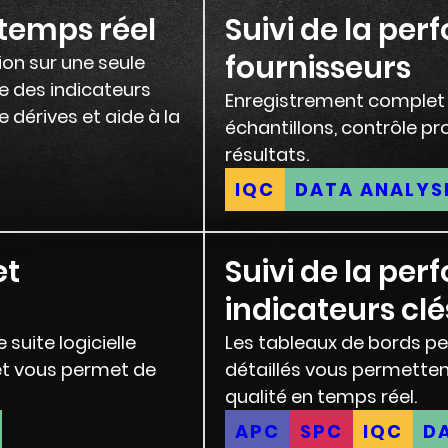
 temps réel
Suivi de la pe
fournisseurs
on sur une seule
e des indicateurs
Enregistrement complet 
de dérives et aide à la
échantillons, contrôle pr
résultats.
IQC
DATA ANALYS
et
Suivi de la pe
indicateurs clé
 suite logicielle
Les tableaux de bords pe
et vous permet de
détaillés vous permetten
qualité en temps réel.
APC
SPC
IQC
D