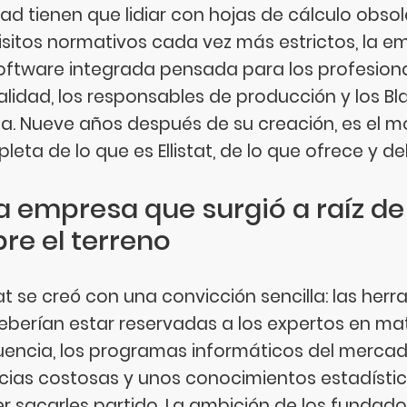
dad tienen que lidiar con hojas de cálculo obso
isitos normativos cada vez más estrictos, la e
oftware integrada pensada para los profesional
alidad, los responsables de producción y los Bla
a. Nueve años después de su creación, es el m
leta de lo que es Ellistat, de lo que ofrece y de
a empresa que surgió a raíz d
re el terreno
stat se creó con una convicción sencilla: las her
eberían estar reservadas a los expertos en 
uencia, los programas informáticos del merca
ncias costosas y unos conocimientos estadísti
r sacarles partido. La ambición de los fundador