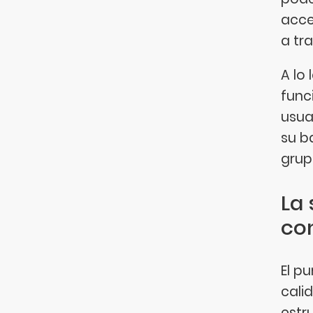
acce
a tr
A lo
func
usua
su b
grup
La 
co
El p
cali
estr