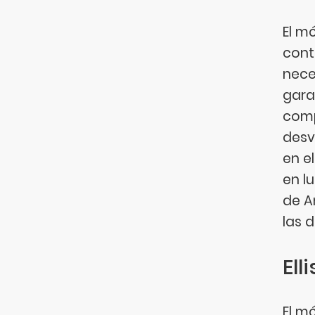
El m
cont
neces
gara
comp
desv
en e
en l
de A
las 
Ell
El m