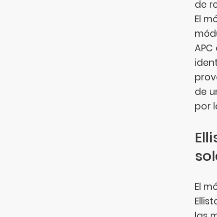
de r
El m
módu
APC 
iden
prov
de u
por 
El
sol
El m
Elli
las 