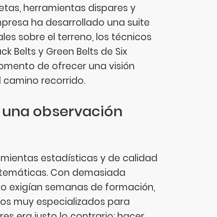
letas, herramientas dispares y
mpresa ha desarrollado una suite
es sobre el terreno, los técnicos
ck Belts y Green Belts de Six
omento de ofrecer una visión
l camino recorrido.
e una observación
ramientas estadísticas y de calidad
matemáticas. Con demasiada
do exigían semanas de formación,
cos muy especializados para
es era justo lo contrario: hacer