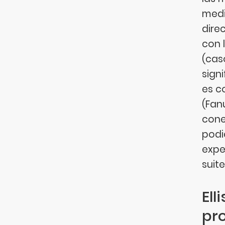
medi
dire
con 
(cas
sign
es c
(Fan
cone
podi
expe
suit
Ell
pr