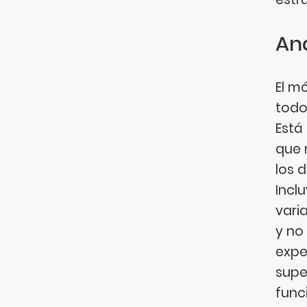
Aná
El m
todo
Está
que 
los 
Incl
vari
y no
expe
supe
func