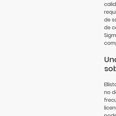
cali
requ
de s
de c
Sigm
comp
Un
sob
Elli
no d
frec
lice
pode