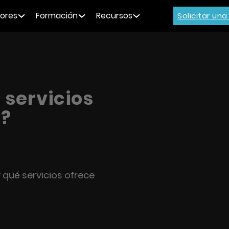
ores
Formación
Recursos
Solicitar un
é servicios
a?
y qué servicios ofrece