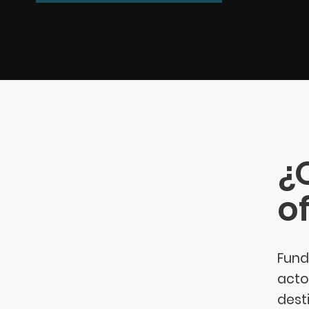
¿Q
o
Fund
acto
dest