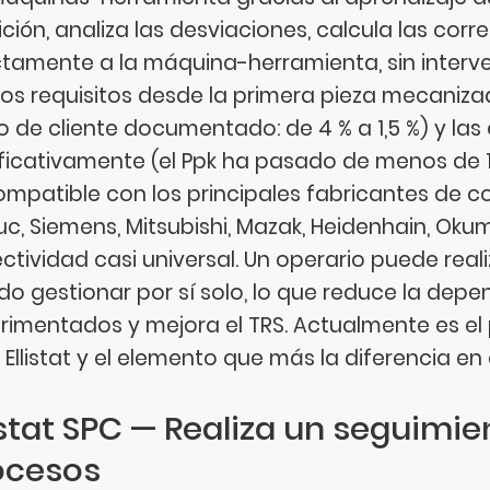
ción, analiza las desviaciones, calcula las corr
ctamente a la máquina-herramienta, sin inter
los requisitos desde la primera pieza mecaniza
o de cliente documentado: de 4 % a 1,5 %) y l
ificativamente (el Ppk ha pasado de menos de 1
ompatible con los principales fabricantes de 
uc, Siemens, Mitsubishi, Mazak, Heidenhain, Okum
ctividad casi universal. Un operario puede real
do gestionar por sí solo, lo que reduce la dep
rimentados y mejora el TRS. Actualmente es el p
e Ellistat y el elemento que más la diferencia en
istat SPC — Realiza un seguimie
ocesos