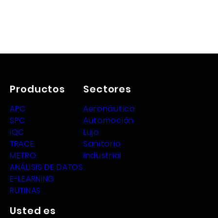
Productos
Sectores
APC
Aeronáutica
SPC
Automoción
IQC
Lujo
TRACE
Sanitario
METRO
Industrial
ANÁLISIS DE DATOS
E-LEARNING
RUTINAS
Usted es