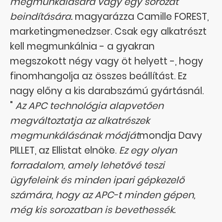
megmunkálására vagy egy sorozat
beindítására.
magyarázza Camille FOREST,
marketingmenedzser. Csak egy alkatrészt
kell megmunkálnia - a gyakran
megszokott négy vagy öt helyett -, hogy
finomhangolja az összes beállítást. Ez
nagy előny a kis darabszámú gyártásnál.
"
Az APC technológia alapvetően
megváltoztatja az alkatrészek
megmunkálásának módját
mondja Davy
PILLET, az Ellistat elnöke.
Ez egy olyan
forradalom, amely lehetővé teszi
ügyfeleink és minden ipari gépkezelő
számára, hogy az APC-t minden gépen,
még kis sorozatban is bevethessék.