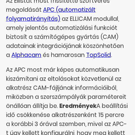
Az Ellistat most frissítette szoftveres
megoldását
APC (automatizált
folyamatirányítás)
az ELLICAM modullal,
amely jelentős automatizálási funkciót
biztosít a számítógépes gyártás (CAM)
adatainak integrációjának köszönhetően
a
Alphacam
és hamarosan
TopSolid
.
Az APC most már képes automatikusan
kiszámítani az eltolásokat közvetlenül az
alkatrész CAM-fájljának információiból,
miközben a szerszámpályák paramétereit
önállóan állítja be.
Eredmények
A beállítási
idő csökkenése alkatrészenként 15 percre
a korábbi 3 órával szemben, mivel az APC-
t úgy kellett konfigurálni, hogy meg kellett