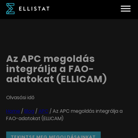
Az APC megoldás
integrálja a FAO-
adatokat (ELLICAM)
Olvasási idő
Home
/
Blog
/
APC
/
Az APC megoldás integrálja a
FAO-adatokat (ELLICAM)
TEKINTSE MEG MEGOLDÁSAINKAT