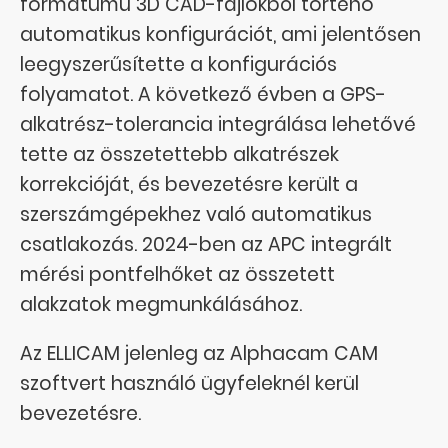
formátumú 3D CAD-fájlokból történő
automatikus konfigurációt, ami jelentősen
leegyszerűsítette a konfigurációs
folyamatot. A következő évben a GPS-
alkatrész-tolerancia integrálása lehetővé
tette az összetettebb alkatrészek
korrekcióját, és bevezetésre került a
szerszámgépekhez való automatikus
csatlakozás. 2024-ben az APC integrált
mérési pontfelhőket az összetett
alakzatok megmunkálásához.
Az ELLICAM jelenleg az Alphacam CAM
szoftvert használó ügyfeleknél kerül
bevezetésre.