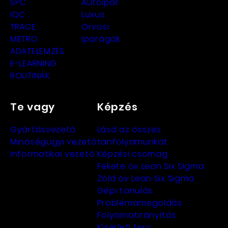
SPC
Autóipar
IQC
Luxus
TRACE
Orvosi
METRO
Iparágak
ADATELEMZÉS
E-LEARNING
ROUTINÁK
Te vagy
Képzés
Gyártásvezető
Lásd az összes
Minőségügyi vezető
tanfolyamunkat
Informatikai vezető
Képzési csomag
Fekete öv Lean Six Sigma
Zöld öv Lean Six Sigma
Gépi tanulás
Problémamegoldás
Folyamatirányítás
Kísérleti terv