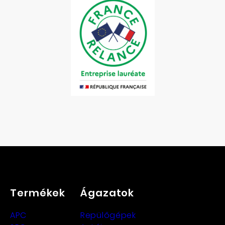
Termékek
Ágazatok
APC
Repülőgépek