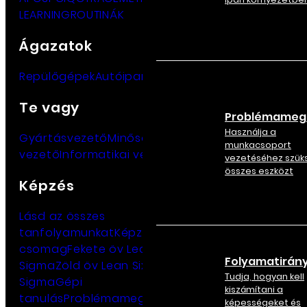
LEARNING
ROUTINÁK
Ágazatok
Repülőgépek
Autóipar
Luxus
Orvosi
Iparágak
Te vagy
Problémameg
Használja a
Gyártásvezető
Minőségügyi
munkacsoport
vezető
Informatikai vezető
vezetéséhez szük
összes eszközt
Képzés
Lásd az összes
tanfolyamunkat
Képzési
csomag
Fekete öv Lean Six
Folyamatirány
Sigma
Zöld öv Lean Six
Tudja, hogyan kell
Sigma
Gépi
kiszámítani a
tanulás
Problémamegoldás
Folyamatirányítás
Kísé
képességeket és