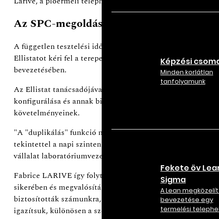
Larive, a ploermeli telephely termelési vezetője.
Az SPC-megoldás "expressz" telepítése
A független tesztelési időszakot követően a Cellulose de 
Ellistatot kéri fel a terepen történő támogatásra, hogy se
Képzési csom
bevezetésében.
Minden korlátlan
tanfolyamunk
Az Ellistat tanácsadójával mindössze egy napot vett igény
konfigurálása és annak biztosítása, hogy az megfeleljen a g
követelményeinek.
"A "duplikálás" funkció nagy segítséget jelentett az össz
tekintettel a napi szinten kezelendő nagyszámú referenci
vállalat laboratóriumvezetője.
Fekete öv Lean
Fabrice LARIVE így folytatja: "Az Ellistat csapata döntő s
Sigma
sikerében és megvalósításában. Az ipari minőséggel kapcs
A Lean megközelít
biztosították számunkra, és segítettek abban, hogy az eszk
bevezetése egy
igazítsuk, különösen a szoftver elvárásainknak megfelelő fr
termelési telephe