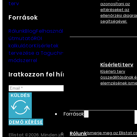
terv
azonosítani az
eltéréseket az
ellenőrzési diagr
Források
segítségével.
Rólunk
Blog
Felhasználói
útmutató
ROI
kalkulátor
Kísérletek
tervezése a Taguchi-
módszerrel
Kísérleti terv
Kísérleti terv
Iratkozzon fel hírlevelünkre
összeállításának é
elemzésének ism
KÜLDÉS
Források
DEMÓ KÉRÉSE
Rólunk
Ismerje meg az Ellistat 
Ellistat ©2026. Minden jog fenntartva.