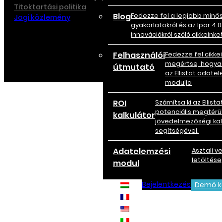
Titoktartási politika
Blog
Fedezze fel a legjobb minő
Jogi közlemény
gyakorlatokról és az Ipar 4.0
innovációkról szóló cikkeinket
Felhasználói
Fedezze fel cikke
megértse, hogya
útmutató
az Ellistat adate
modulja
ROI
Számítsa ki az Ellista
potenciális megtérü
kalkulátor
jövedelmezőségi kal
segítségével.
Adatelemzési
Asztali ve
letöltése
modul
Bejelentkezés
Demó k