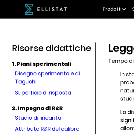
Prodotti
Legg
Risorse didattiche
Tempo di 
1. Piani sperimentali
Disegno sperimentale di
In st
Taguchi
prob
natu
Superficie di risposta
studi
2. Impegno di R&R
La d
Studio di linearità
signi
allon
Attributo R&R del calibro