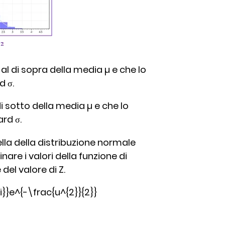
al di sopra della media µ e che lo
d σ.
i sotto della media µ e che lo
ard σ.
lla della distribuzione normale
are i valori della funzione di
 del valore di Z.
i}}e^{-\frac{u^{2}}{2}}