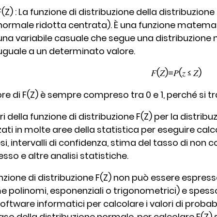
F(Z) : La funzione di distribuzione della distribuzio
normale ridotta centrata). È una funzione matemati
una variabile casuale che segue una distribuzione
uguale a un determinato valore.
𝐹(𝑍)=𝑃(𝑧 ≤ 𝑍)
lore di F(Z) è sempre compreso tra 0 e 1, perché si t
ori della funzione di distribuzione F(Z) per la dist
zzati in molte aree della statistica per eseguire calcol
si, intervalli di confidenza, stima del tasso di non c
sso e altre analisi statistiche.
nzione di distribuzione F(Z) non può essere espressa
 polinomi, esponenziali o trigonometrici) e spesso 
software informatici per calcolare i valori di probabil
aso della distribuzione normale, per calcolare F(Z) si