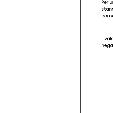
Per u
stand
come 
Il va
nega