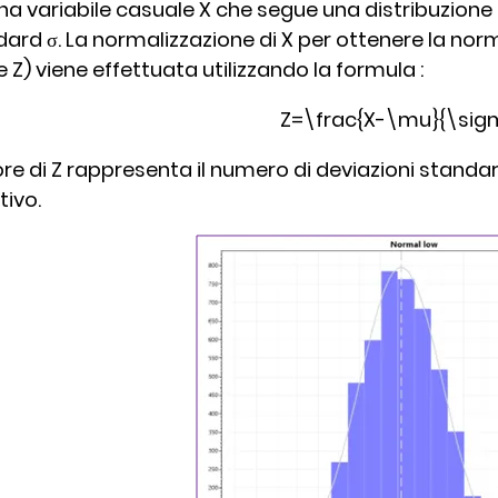
na variabile casuale X che segue una distribuzion
ard σ. La normalizzazione di X per ottenere la no
Z) viene effettuata utilizzando la formula :
Z=\frac{X-\mu}{\sig
lore di Z rappresenta il numero di deviazioni standa
tivo.