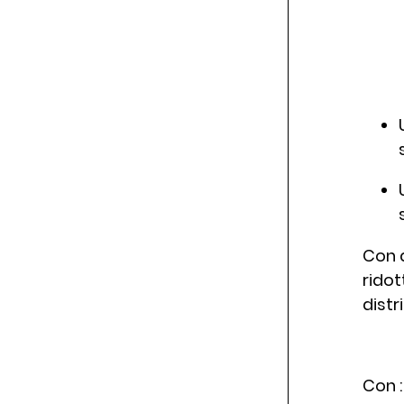
Con q
ridot
distr
Con 