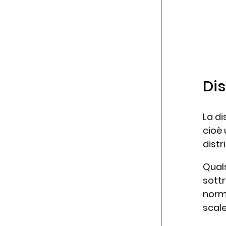
Dis
La di
cioè 
distr
Quals
sottr
norma
scale