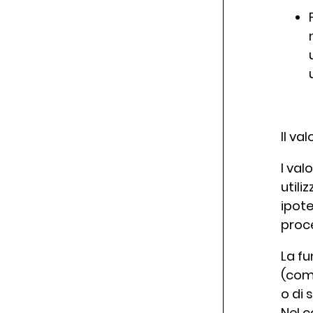
Il va
I val
utili
ipote
proce
La fu
(come
o di 
Nel c