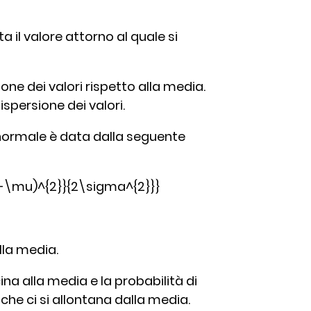
 il valore attorno al quale si
one dei valori rispetto alla media.
spersione dei valori.
e normale è data dalla seguente
x-\mu)^{2}}{2\sigma^{2}}}
lla media.
na alla media e la probabilità di
he ci si allontana dalla media.