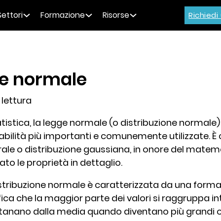
Settori
Formazione
Risorse
Richied
e normale
lettura
atistica, la legge normale (o distribuzione normale) 
abilità più importanti e comunemente utilizzate. 
rale o distribuzione gaussiana, in onore del mate
ato le proprietà in dettaglio.
istribuzione normale è caratterizzata da una form
fica che la maggior parte dei valori si raggruppa int
tanano dalla media quando diventano più grandi o p