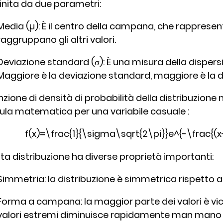
inita da due parametri:
Media (µ): È il centro della campana, che rappresenta
raggruppano gli altri valori.
Deviazione standard (σ): È una misura della dispersi
Maggiore è la deviazione standard, maggiore è la di
nzione di densità di probabilità della distribuzion
ula matematica per una variabile casuale :
f(x)=\frac{1}{\sigma\sqrt{2\pi}}e^{-\frac{(
a distribuzione ha diverse proprietà importanti:
Simmetria: la distribuzione è simmetrica rispetto a
Forma a campana: la maggior parte dei valori è vici
valori estremi diminuisce rapidamente man mano c