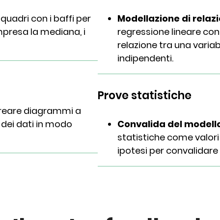
riquadri con i baffi per
Modellazione di relazio
ompresa la mediana, i
regressione lineare con
relazione tra una variab
indipendenti.
Prove statistiche
eare diagrammi a
 dei dati in modo
Convalida del modell
statistiche come valori d
ipotesi per convalidare 