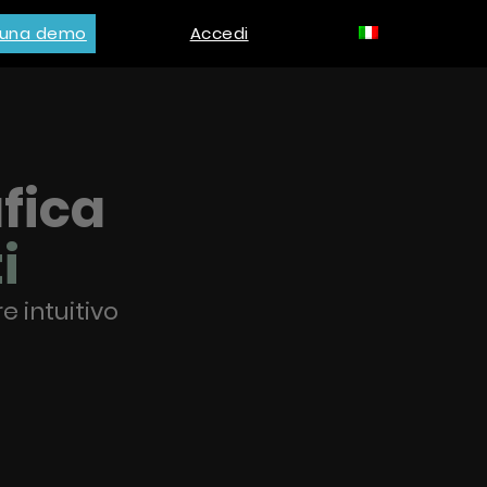
i una demo
Accedi
afica
i
e intuitivo