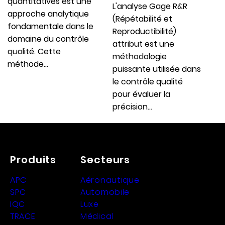
quantitatives est une
L'analyse Gage R&R
approche analytique
(Répétabilité et
fondamentale dans le
Reproductibilité)
domaine du contrôle
attribut est une
qualité. Cette
méthodologie
méthode…
puissante utilisée dans
le contrôle qualité
pour évaluer la
précision…
Produits
Secteurs
APC
Aéronautique
SPC
Automobile
IQC
Luxe
TRACE
Médical