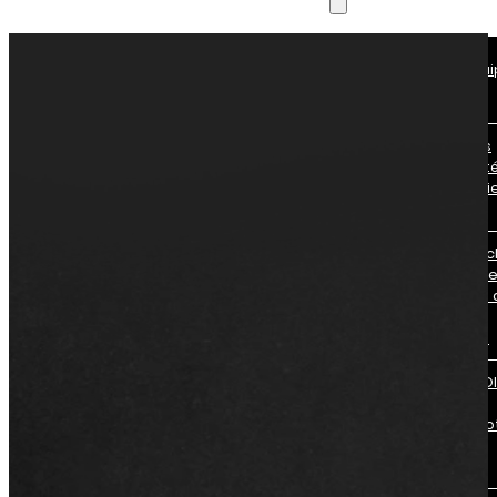
Ressources
A propos de
Découvrez l'équ
Ellistat
nous
Blog
Explorez nos articles sur les
meilleures pratiques qualit
les innovations de l'industri
4.0.
Guide
Explorez nos artic
pour comprendre
d'utilisateur
fonctionnement 
module Data
Analysis d'Ellistat
Calculateur
Calculez votre ROI
potentiel avec
ROI
Ellistat grâce à no
calculateur de
rentabilité.