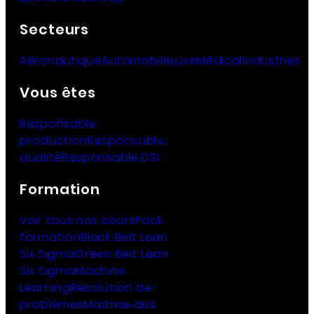
Secteurs
Aéronautique
Automobile
Luxe
Médical
Industries
Vous êtes
Responsable
production
Responsable
qualité
Responsable DSI
Formation
Voir tous nos cours
Pack
formation
Black Belt Lean
Six Sigma
Green Belt Lean
Six Sigma
Machine
Learning
Résolution de
problèmes
Maîtrise des