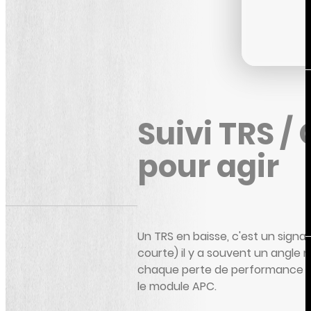
Lean, Six Sigma
et outils qualité.
Suivi TRS /
Pack
Formation
pour agir
Tous nos cours
en illimité
Un TRS en baisse, c'est un signal.
courte) il y a souvent un angle mo
chaque perte de performance à 
Black Belt
le module APC.
Lean Six
Sigma