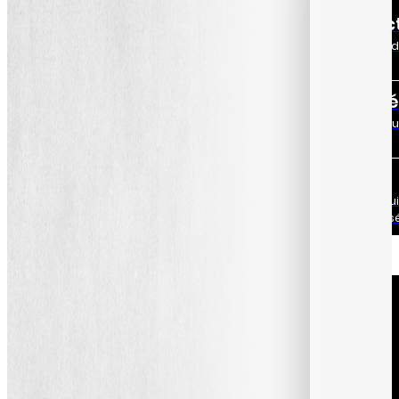
Responsable Produc
A la recherche d’efficacité et 
rentabilité ?
Responsable Qualité
Besoin de passer vos audits qu
avec serenité ?
Responsable DSI
En quête d’une suite qualité qui 
référence en terme de cybersé
Formations
Voir tous nos
cours
Tous nos cours