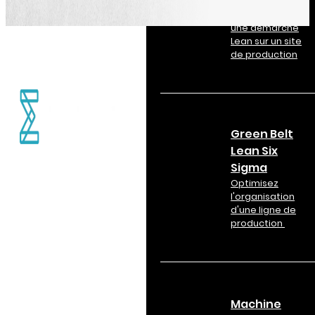
Mettre en place
une démarche
Lean sur un site
de production
Green Belt
Lean Six
Sigma
Optimisez
l'organisation
d'une ligne de
production
Machine