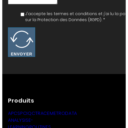
J'accepte les termes et conditions et j'ai lu la
sur la Protection des Données (RGPD). *
ENVOYER
Produits
APC
SPC
IQC
TRACE
METRO
DATA
ANALYSIS
E-
LEARNING
ROUTINES