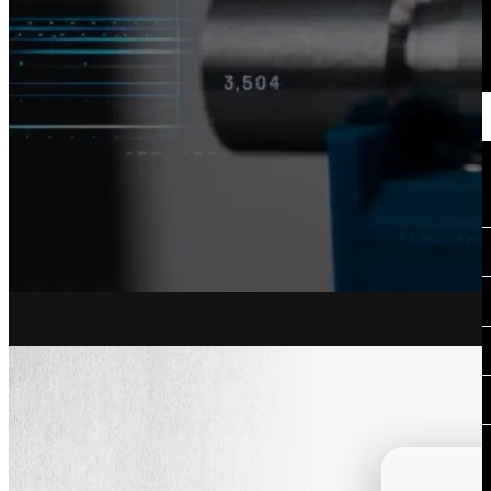
DEMANDER UNE DÉMO
Analyse de donnée
Simplifiez l'analyse de vos
données..
Secteurs
Nos secteurs d'activité
Aéronautique
Automobile
Luxe
Médical
Industries
Vous êtes ?