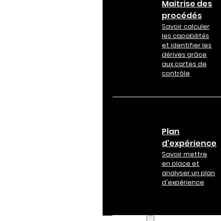
Maitrise des
procédés
Savoir calculer
les capabilités
et identifier les
dérives grâce
aux cartes de
contrôle
Plan
d'expérience
Savoir mettre
en place et
analyser un plan
d'expérience