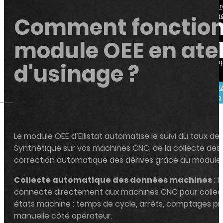
Les plans
Téléchar
l'ouvrag
Comment fonction
d'expérience par la
méthode Taguchi
module OEE en atel
Module Data
Télécharger
version deskto
d'usinage ?
Analysis
Se
Demande
connecter
une démo
Le module OEE d’Ellistat automatise le suivi du taux 
Synthétique sur vos machines CNC, de la collecte des
correction automatique des dérives grâce au module
Collecte automatique des données machines
: 
connecte directement aux machines CNC pour collect
états machine : temps de cycle, arrêts, comptages pi
manuelle côté opérateur.