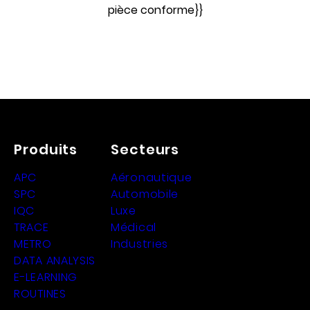
pièce conforme}}
Produits
Secteurs
APC
Aéronautique
SPC
Automobile
IQC
Luxe
TRACE
Médical
METRO
Industries
DATA ANALYSIS
E-LEARNING
ROUTINES