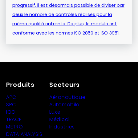
progressif, il est désormais possible de diviser par
deux le nombre de contrôles réalisés pour la
même qualité entrante. De plus, le module est
conforme avec les normes ISO 2859 et ISO 3951.
Produits
Secteurs
APC
Aéronautique
SPC
Automobile
IQC
Luxe
TRACE
Médical
METRO
Industries
DATA ANALYSIS