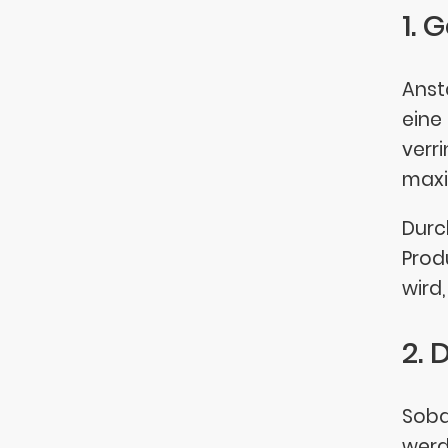
1. 
Anst
eine
verr
maxi
Durc
Prod
wird
2. 
Soba
werd