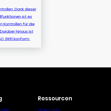
trollen. Dank dieser
funktionen ist es
 Kontrollen für die
Darüber hinaus ist
SO 3951 konform.
g
Ressourcen
urse
Über uns