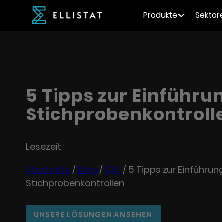
Produkte
Sektor
5 Tipps zur Einführu
Stichprobenkontroll
Lesezeit
Startseite
/
Blog
/
IQC
/
5 Tipps zur Einführun
Stichprobenkontrollen
UNSERE LÖSUNGEN ANSEHEN