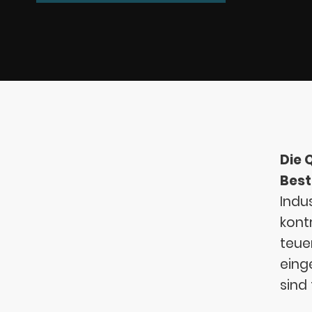
Die 
Best
Indu
kontr
teue
eing
sind