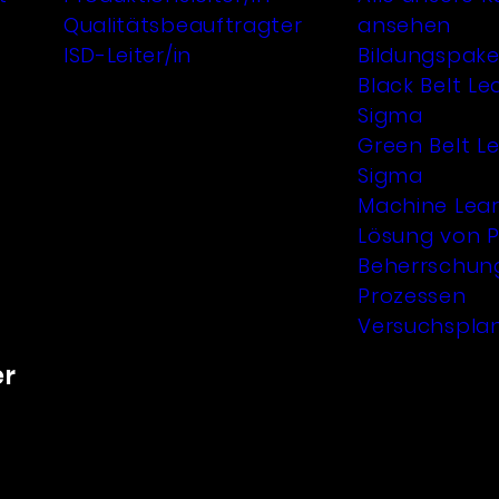
Qualitätsbeauftragter
ansehen
ISD-Leiter/in
Bildungspake
Black Belt Le
Sigma
Green Belt Le
Sigma
Machine Lea
Lösung von 
Beherrschun
Prozessen
Versuchspla
er