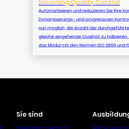
Incoming Quality Control
Automatisieren und reduzieren Sie Ihre Kon
Dynamisierungs- und progressiven Kontroll
nun möglich, die Anzahl der durchgeführten
gleiche eingehende Qualität zu halbieren. 
das Modul mit den Normen ISO 2859 und I
Sie sind
Ausbildun
t
Produktionsleiter/in
Alle unsere K