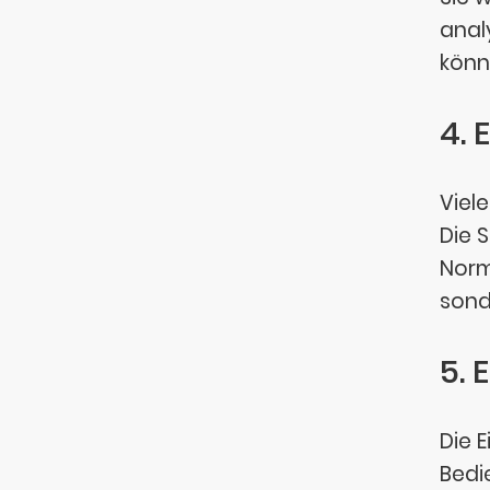
anal
könn
4.
Viel
Die 
Norm
sond
5.
Die 
Bedi