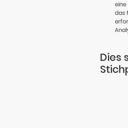
eine
das 
erfo
Anal
Dies 
Stich