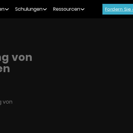
en
Schulungen
Ressourcen
Fordern Sie
ng von
en
g von