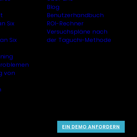
Blog
t
Benutzerhandbuch
an Six
ROI-Rechner
Versuchspläne nach
an Six
der Taguchi-Methode
rning
Problemen
g von
n
EIN DEMO ANFORDERN