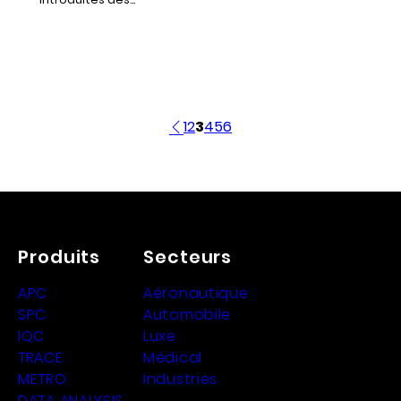
1
2
3
4
5
6
Produits
Secteurs
APC
Aéronautique
SPC
Automobile
IQC
Luxe
TRACE
Médical
METRO
Industries
DATA ANALYSIS