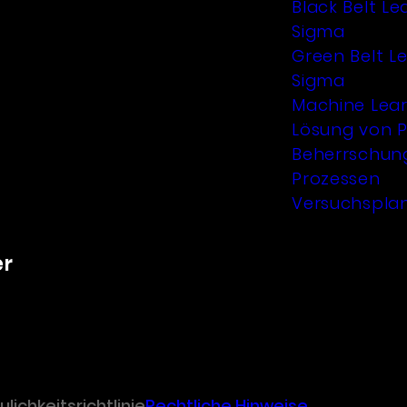
Black Belt Le
Sigma
Green Belt Le
Sigma
Machine Lea
Lösung von 
Beherrschun
Prozessen
Versuchspla
er
ulichkeitsrichtlinie
Rechtliche Hinweise