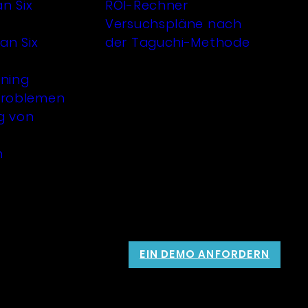
an Six
ROI-Rechner
Versuchspläne nach
an Six
der Taguchi-Methode
rning
Problemen
g von
n
EIN DEMO ANFORDERN