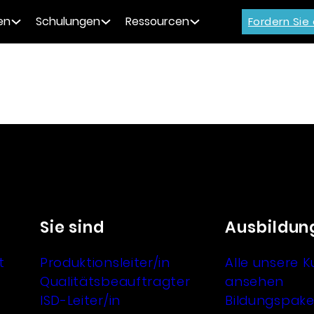
en
Schulungen
Ressourcen
Fordern Sie
Sie sind
Ausbildun
t
Produktionsleiter/in
Alle unsere K
Qualitätsbeauftragter
ansehen
ISD-Leiter/in
Bildungspake