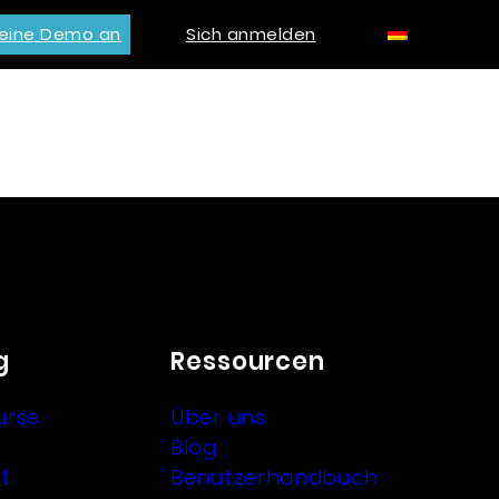
 eine Demo an
Sich anmelden
g
Ressourcen
urse
Über uns
Blog
t
Benutzerhandbuch