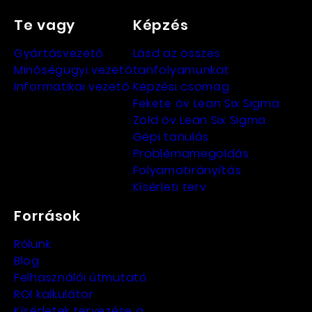
Te vagy
Képzés
Gyártásvezető
Lásd az összes
Minőségügyi vezető
tanfolyamunkat
Informatikai vezető
Képzési csomag
Fekete öv Lean Six Sigma
Zöld öv Lean Six Sigma
Gépi tanulás
Problémamegoldás
Folyamatirányítás
Kísérleti terv
Források
Rólunk
Blog
Felhasználói útmutató
ROI kalkulátor
Kísérletek tervezése a