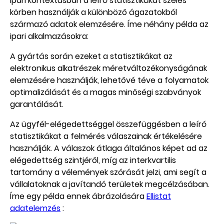
Ipari kontextusban a leíró statisztikákat széles
körben használják a különböző ágazatokból
származó adatok elemzésére. Íme néhány példa az
ipari alkalmazásokra:
A gyártás során ezeket a statisztikákat az
elektronikus alkatrészek méretváltozékonyságának
elemzésére használják, lehetővé téve a folyamatok
optimalizálását és a magas minőségi szabványok
garantálását.
Az ügyfél-elégedettséggel összefüggésben a leíró
statisztikákat a felmérés válaszainak értékelésére
használják. A válaszok átlaga általános képet ad az
elégedettség szintjéről, míg az interkvartilis
tartomány a vélemények szórását jelzi, ami segít a
vállalatoknak a javítandó területek megcélzásában.
Íme egy példa ennek ábrázolására
Ellistat
adatelemzés
: