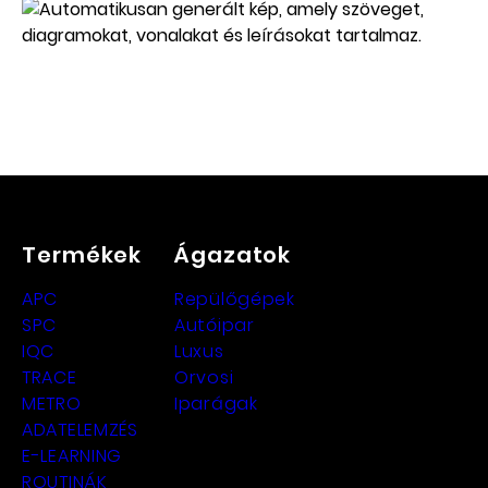
Termékek
Ágazatok
APC
Repülőgépek
SPC
Autóipar
IQC
Luxus
TRACE
Orvosi
METRO
Iparágak
ADATELEMZÉS
E-LEARNING
ROUTINÁK