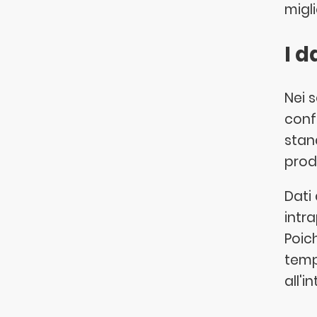
migli
I d
Nei s
confo
stan
prodo
Dati
intr
Poich
temp
all'i