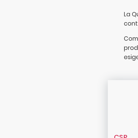
La Qu
cont
Comb
prod
esig
CSP