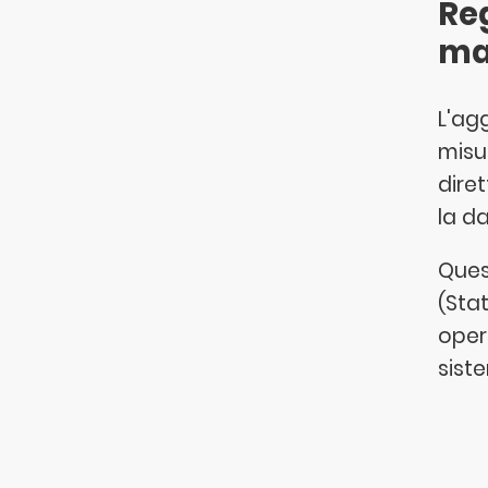
Re
ma
L'ag
misu
dire
la da
Ques
(Stat
oper
siste