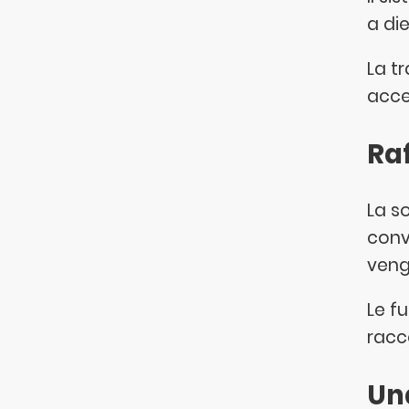
a di
La tr
acce
Raf
La s
conv
veng
Le f
racc
Un