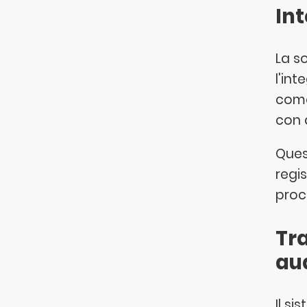
In
La s
l'int
com
con 
Ques
regis
proc
Tra
au
Il si