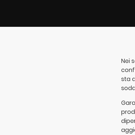
Nei s
confo
sta 
sodd
Garan
prod
dipen
aggi