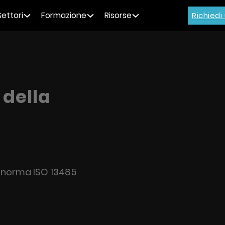
Settori
Formazione
Risorse
Richied
 della
la norma ISO 13485