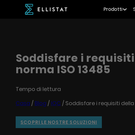
Prodotti
Soddisfare i requisiti
norma ISO 13485
Tempo di lettura
Casa
/
Blog
/
IQC
/
Soddisfare i requisiti del
SCOPRI LE NOSTRE SOLUZIONI