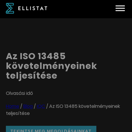
Az ISO 13485
követelményeinek
teljesítése
Olvasási idő
Home
/
Blog
/
IQC
/
Az ISO 13485 követelményeinek
teljesítése
TEKINTSE MEG MEGOLDÁSAINKAT