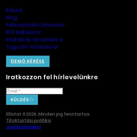
Rólunk
Blog
Felhasználói útmutató
ROI kalkulátor
Kísérletek tervezése a
Taguchi-módszerrel
DEMÓ KÉRÉSE
Iratkozzon fel hírlevelünkre
KÜLDÉS
Ellistat ©2026. Minden jog fenntartva.
Titoktartási politika
Jogi közlemény