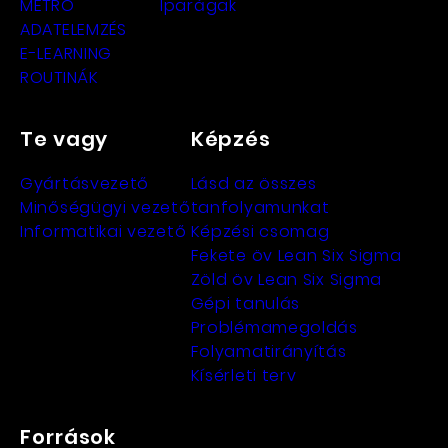
METRO
Iparágak
ADATELEMZÉS
E-LEARNING
ROUTINÁK
Te vagy
Képzés
Gyártásvezető
Lásd az összes
Minőségügyi vezető
tanfolyamunkat
Informatikai vezető
Képzési csomag
Fekete öv Lean Six Sigma
Zöld öv Lean Six Sigma
Gépi tanulás
Problémamegoldás
Folyamatirányítás
Kísérleti terv
Források