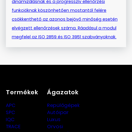
dinamizálásnak és a progresszív ellenőrzési
funkcióknak köszönhetően mostantól felére
csökkenthető az azonos bejövő minőség esetén
elvégzett ellenőrzések száma. Ráadásul a modul
megfelel az ISO 2859 és ISO 3951 szabványoknak.
Termékek
Ágazatok
APC
Repülőgépek
SPC
Autóipar
IQC
Luxus
TRACE
Orvosi