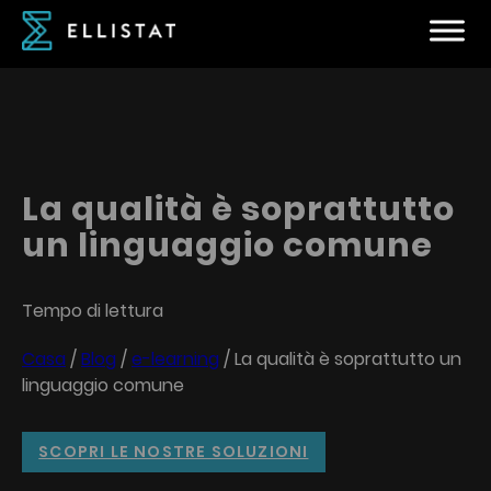
La qualità è soprattutto
un linguaggio comune
Tempo di lettura
Casa
/
Blog
/
e-learning
/
La qualità è soprattutto un
linguaggio comune
SCOPRI LE NOSTRE SOLUZIONI