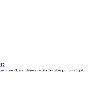
RO
izze a mérőberendezések kalibrálását és pontosságát.