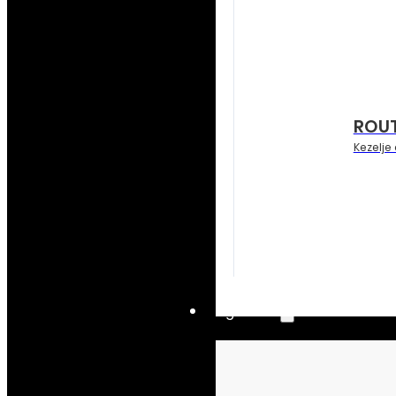
ROUT
Kezelje
Ágazatok