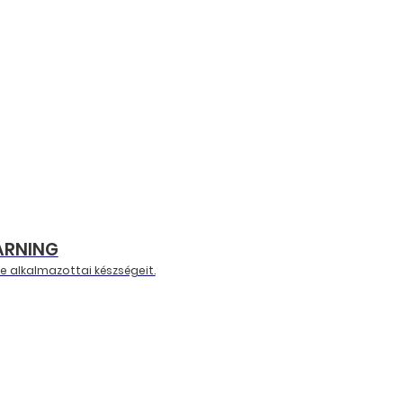
ARNING
ze alkalmazottai készségeit.