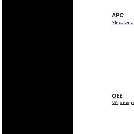
APC
Állítsa be
OEE
Mérje meg a