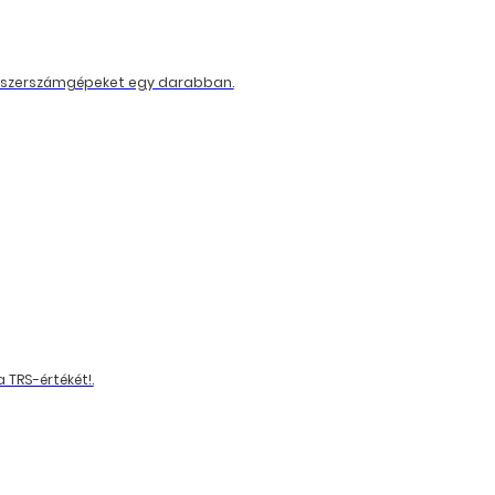
 a szerszámgépeket egy darabban.
 TRS-értékét!.