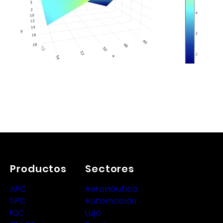
Productos
Sectores
APC
Aeronáutica
SPC
Automoción
IQC
Lujo