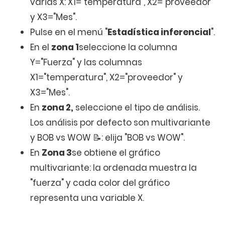
varias X: X1="temperatura", X2="proveedor"
y X3="Mes".
Pulse en el menú "
Estadística inferencial
".
En el
zona 1
seleccione la columna
Y="Fuerza" y las columnas
X1="temperatura", X2="proveedor" y
X3="Mes".
En
zona 2,
seleccione el tipo de análisis.
Los análisis por defecto son multivariante
y BOB vs WOW 📝: elija "BOB vs WOW".
En
Zona 3
se obtiene el gráfico
multivariante: la ordenada muestra la
"fuerza" y cada color del gráfico
representa una variable X.