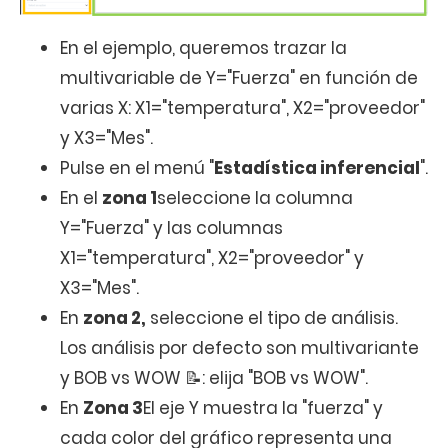
En el ejemplo, queremos trazar la
multivariable de Y="Fuerza" en función de
varias X: X1="temperatura", X2="proveedor"
y X3="Mes".
Pulse en el menú "
Estadística inferencial
".
En el
zona 1
seleccione la columna
Y="Fuerza" y las columnas
X1="temperatura", X2="proveedor" y
X3="Mes".
En
zona 2,
seleccione el tipo de análisis.
Los análisis por defecto son multivariante
y BOB vs WOW 📝: elija "BOB vs WOW".
En
Zona 3
El eje Y muestra la "fuerza" y
cada color del gráfico representa una