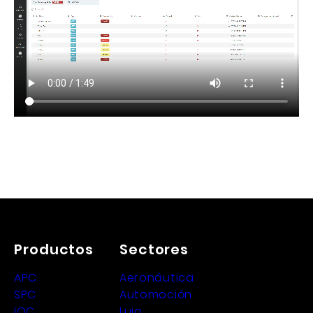
Productos
Sectores
APC
Aeronáutica
SPC
Automoción
IQC
Lujo