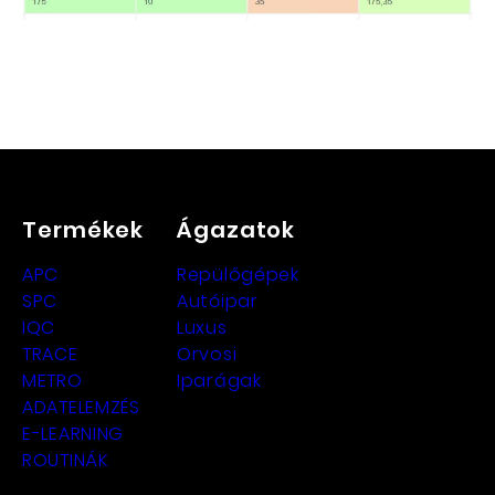
Termékek
Ágazatok
APC
Repülőgépek
SPC
Autóipar
IQC
Luxus
TRACE
Orvosi
METRO
Iparágak
ADATELEMZÉS
E-LEARNING
ROUTINÁK