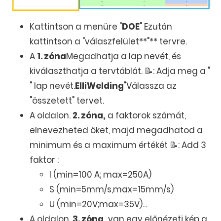
Kattintson a menüre "
DOE
" Ezután
kattintson a "válaszfelület**"** tervre.
A
1. zóna
Megadhatja a lap nevét, és
kiválaszthatja a tervtáblát. 📝: Adja meg a "
" lap nevét.
ElliWelding
"Válassza az
"összetett" tervet.
A oldalon.
2. zóna,
a faktorok számát,
elnevezheted őket, majd megadhatod a
minimum és a maximum értékét 📝: Add 3
faktor :
I (min=100 A; max=250A)
S (min=5mm/s,max=15mm/s)
U (min=20V;max=35V)...
A oldalon.
3. zóna,
van egy előnézeti kép a