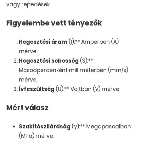
vagy repedések.
Figyelembe vett tényezők
Hegesztési áram
(I):** Amperben (A)
mérve.
Hegesztési sebesség
(S):**
Másodpercenként milliméterben (mm/s)
mérve.
Ívfeszültség
(U):** Voltban (V) mérve.
Mért válasz
Szakítószilárdság
(y):** Megapascalban
(MPa) mérve.