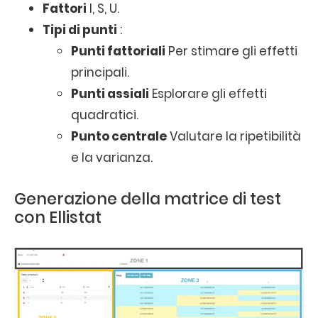
Fattori
I, S, U.
Tipi di punti
:
Punti fattoriali
Per stimare gli effetti
principali.
Punti assiali
Esplorare gli effetti
quadratici.
Punto centrale
Valutare la ripetibilità
e la varianza.
Generazione della matrice di test
con Ellistat