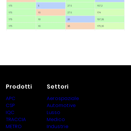
Prodotti
Settori
APC
Aerospaziale
CSP
Automotive
IQC
Lusso
TRACCIA
Medico
METRO
Industrie