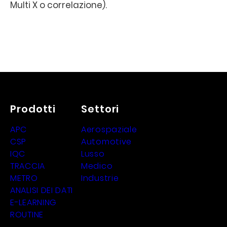
Multi X o correlazione).
Prodotti
Settori
APC
Aerospaziale
CSP
Automotive
IQC
Lusso
TRACCIA
Medico
METRO
Industrie
ANALISI DEI DATI
E-LEARNING
ROUTINE