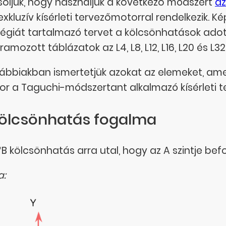
soljuk, hogy használjuk a következő módszert
az
exkluzív kísérleti tervezőmotorral rendelkezik. K
tégiát tartalmazó tervet a kölcsönhatások adott 
amozott táblázatok az L4, L8, L12, L16, L20 és L32
lábbiakban ismertetjük azokat az elemeket, amel
or a Taguchi-módszertant alkalmazó kísérleti te
kölcsönhatás fogalma
*B kölcsönhatás arra utal, hogy az A szintje befo
a: