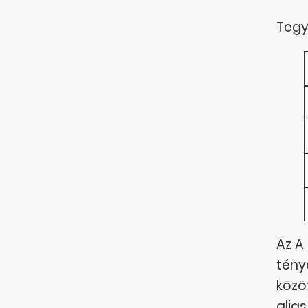
Tegyü
Az A
tény
közöt
alias