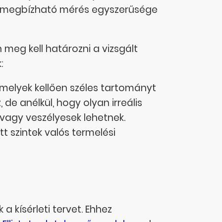
s a megbízható mérés egyszerűsége
meg kell határozni a vizsgált
:
amelyek kellően széles tartományt
de anélkül, hogy olyan irreális
vagy veszélyesek lehetnek.
t szintek valós termelési
a kísérleti tervet. Ehhez