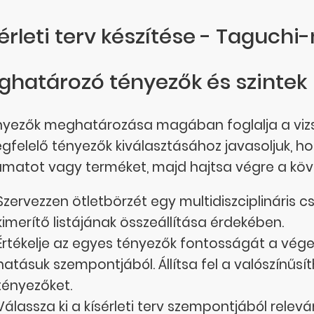
érleti terv készítése - Taguch
ghatározó tényezők és szintek
nyezők meghatározása magában foglalja a vizs
gfelelő tényezők kiválasztásához javasoljuk, hog
amatot vagy terméket, majd hajtsa végre a köv
Szervezzen ötletbörzét egy multidiszciplináris 
kimerítő listájának összeállítása érdekében.
Értékelje az egyes tényezők fontosságát a vég
hatásuk szempontjából. Állítsa fel a valószínűsí
tényezőket.
Válassza ki a kísérleti terv szempontjából rele