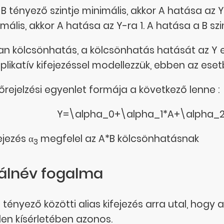
B tényező szintje minimális, akkor A hatása az Y
ális, akkor A hatása az Y-ra 1. A hatása a B szi
an kölcsönhatás, a kölcsönhatás hatását az Y e
iplikatív kifejezéssel modellezzük, ebben az eset
lőrejelzési egyenlet formája a következő lenne :
Y=\alpha_0+\alpha_1*A+\alpha_2
ejezés α
megfelel az A*B kölcsönhatásnak
3
 álnév fogalma
 tényező közötti alias kifejezés arra utal, hogy a 
en kísérletében azonos.