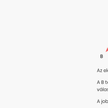
Az e
A B 
vála
A jo