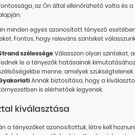
fontossága, az Ön által ellenőrizhető volta é
alapján.
án minden egyes azonosított tényező esetében 
teket. Fontos, hogy releváns szinteket válasszunk
Strand szélessége
Válasszon olyan szinteket, 
fednek le a tényezők hatásainak kimutatásához, 
szélsőségekbe menne, amelyek szükségtelenek 
Gyakorlati
Annak biztosítása, hogy a kiválasztot
környezetben is elérhetőek legyenek.
tal kiválasztása
n a tényezőket azonosítottuk, létre kell hoznunk 