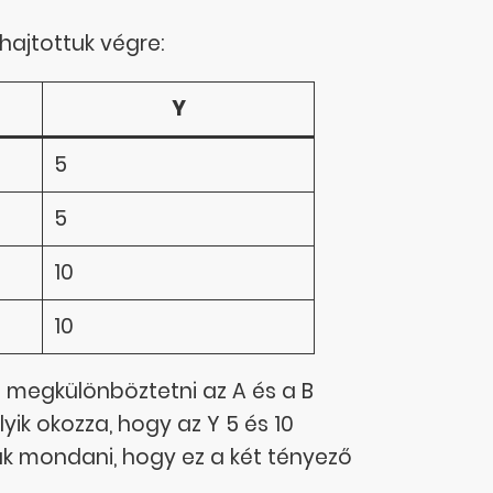
 hajtottuk végre:
Y
5
5
10
10
t megkülönböztetni az A és a B
ik okozza, hogy az Y 5 és 10
gjuk mondani, hogy ez a két tényező