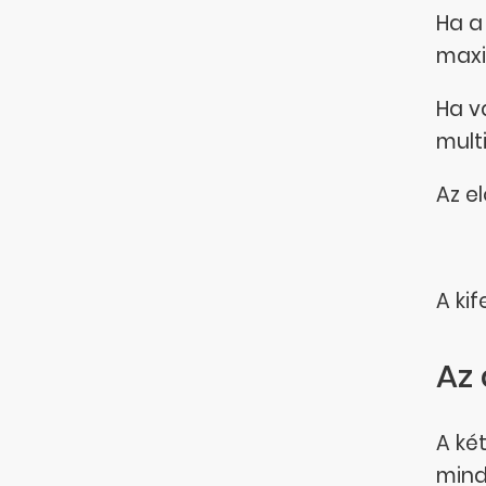
Ha a 
maxim
Ha v
mult
Az e
A kif
Az
A két
mind