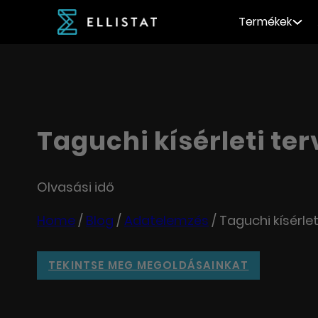
Termékek
Taguchi kísérleti ter
Olvasási idő
Home
/
Blog
/
Adatelemzés
/
Taguchi kísérlet
TEKINTSE MEG MEGOLDÁSAINKAT