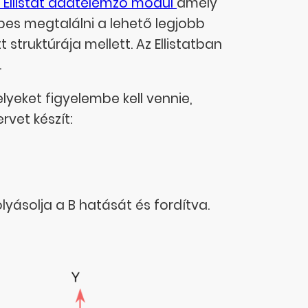
 Ellistat adatelemző modul
amely
épes megtalálni a lehető legjobb
struktúrája mellett. Az Ellistatban
.
yeket figyelembe kell vennie,
rvet készít:
lyásolja a B hatását és fordítva.