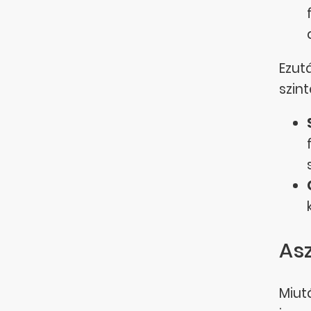
Ezut
szin
Asz
Miutá