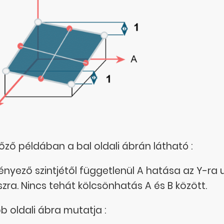
lőző példában a bal oldali ábrán látható :
tényező szintjétől függetlenül A hatása az Y-ra 
szra. Nincs tehát kölcsönhatás A és B között.
bb oldali ábra mutatja :