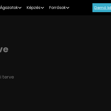
Ágazatok
Képzés
Források
Demó ké
ve
i terve