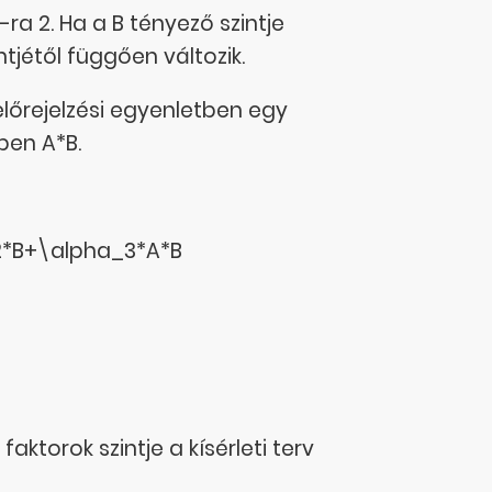
-ra 2. Ha a B tényező szintje
ntjétől függően változik.
lőrejelzési egyenletben egy
ben A*B.
*B+\alpha_3*A*B
faktorok szintje a kísérleti terv