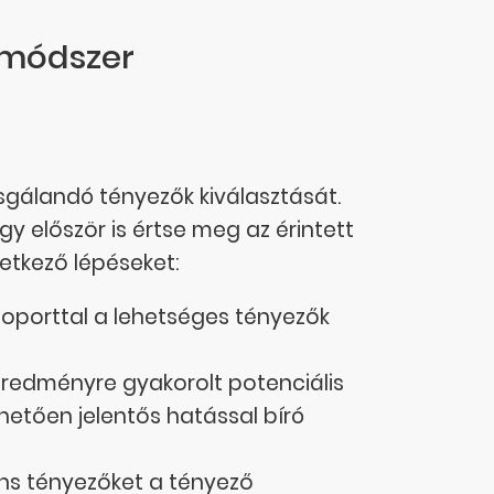
i-módszer
gálandó tényezők kiválasztását.
y először is értse meg az érintett
etkező lépéseket:
csoporttal a lehetséges tényezők
eredményre gyakorolt potenciális
thetően jelentős hatással bíró
váns tényezőket a tényező