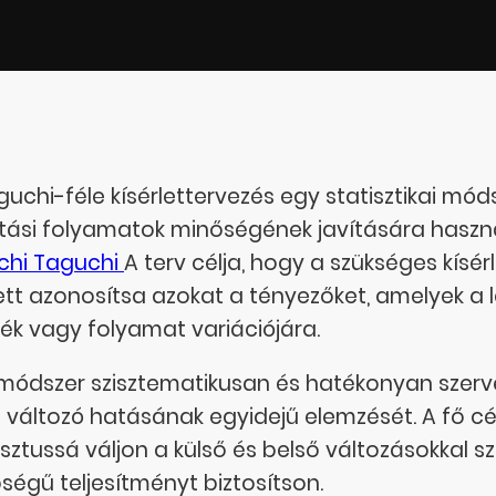
guchi-féle kísérlettervezés egy statisztikai mó
tási folyamatok minőségének javítására használ
chi Taguchi
A terv célja, hogy a szükséges kís
ett azonosítsa azokat a tényezőket, amelyek 
ék vagy folyamat variációjára.
 módszer szisztematikusan és hatékonyan szervez
 változó hatásának egyidejű elemzését. A fő cé
sztussá váljon a külső és belső változásokkal sze
ségű teljesítményt biztosítson.