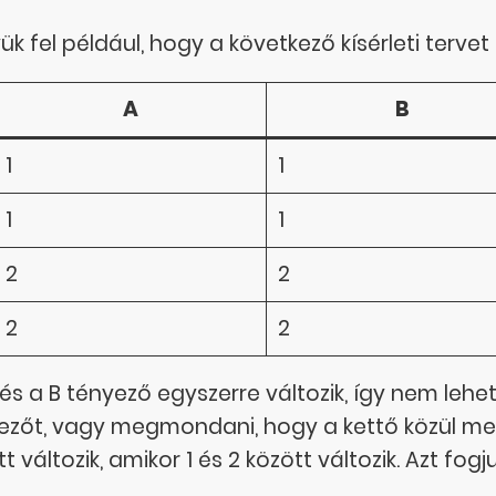
k fel például, hogy a következő kísérleti tervet
A
B
1
1
1
1
2
2
2
2
 és a B tényező egyszerre változik, így nem lehe
ezőt, vagy megmondani, hogy a kettő közül mely
t változik, amikor 1 és 2 között változik. Azt fo
.