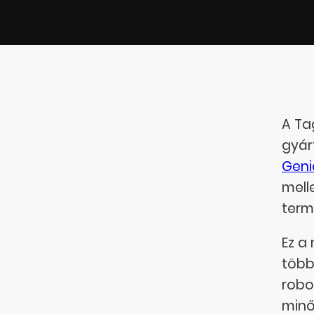
A Ta
gyár
Geni
mell
term
Ez a
több
robo
minő