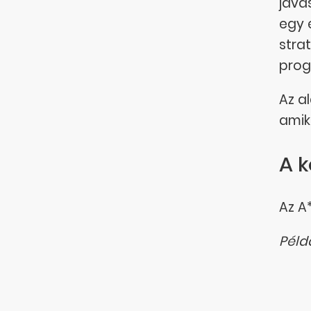
java
egy 
stra
progr
Az a
amik
A 
Az A
Péld