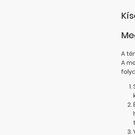
Kís
Me
A té
A me
foly