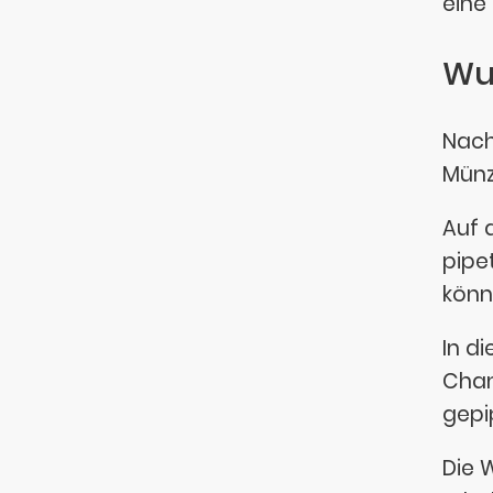
eine
Wur
Nach
Münz
Auf 
pipe
könn
In di
Chan
gepi
Die 