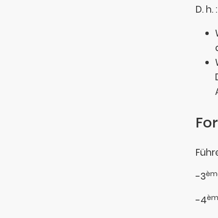
D. h. :
For
Führe
èm
-3
èm
-4