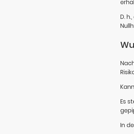
erha
D. h
Null
Wur
Nach
Risik
Kann
Es s
gepi
In d