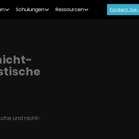
en
Schulungen
Ressourcen
Fordern Sie
icht-
stische
che und nicht-