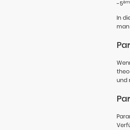
èm
-5
In d
man 
Pa
Wenn
theo
und 
Pa
Para
Verf