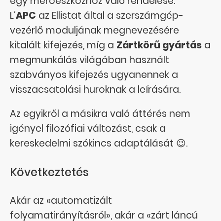
egy mérőeszközhöz való rendelése.
L’
APC
az Ellistat által a szerszámgép-
vezérlő moduljának megnevezésére
kitalált kifejezés, míg a
Zártkörű gyártás
a
megmunkálás világában használt
szabványos kifejezés ugyanennek a
visszacsatolási huroknak a leírására.
Az egyikről a másikra való áttérés nem
igényel filozófiai változást, csak a
kereskedelmi szókincs adaptálását 😉.
Következtetés
Akár az «automatizált
folyamatirányításról», akár a «zárt láncú