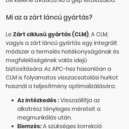
be kellene avatkoznia a gép eltolásaiba.
Mi az a zárt láncú gyártás?
Le
Zárt ciklusú gyártás (CLM)
, A CLM,
vagyis a zárt láncú gyártás egy integrált
módszer a termelés hatékonyságának és
megfelelőségének valós idejű
biztosítására. Az APC-hez hasonlóan a
CLM is folyamatos visszacsatolási hurkot
használ a teljesítmény optimalizálására:
Az intézkedés :
Visszaállítja az
alkatrész tényleges méreteit a
megmunkálás után.
Elemzés:
A szükséges korrekció