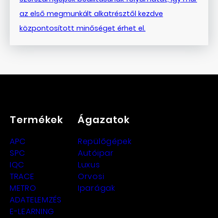
az első megmunkált alkatrésztől kezdve
központosított minőséget érhet el.
Termékek
Ágazatok
APC
Repülőgépek
SPC
Autóipar
IQC
Luxus
TRACE
Orvosi
METRO
Iparágak
ADATELEMZÉS
E-LEARNING