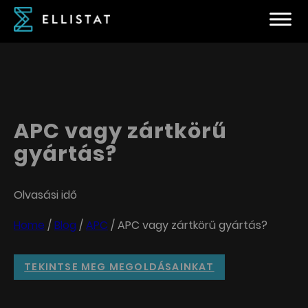
APC vagy zártkörű
gyártás?
Olvasási idő
Home
/
Blog
/
APC
/
APC vagy zártkörű gyártás?
TEKINTSE MEG MEGOLDÁSAINKAT