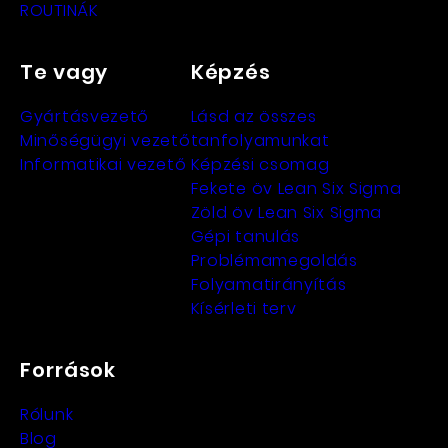
ROUTINÁK
Te vagy
Képzés
Gyártásvezető
Lásd az összes
Minőségügyi vezető
tanfolyamunkat
Informatikai vezető
Képzési csomag
Fekete öv Lean Six Sigma
Zöld öv Lean Six Sigma
Gépi tanulás
Problémamegoldás
Folyamatirányítás
Kísérleti terv
Források
Rólunk
Blog