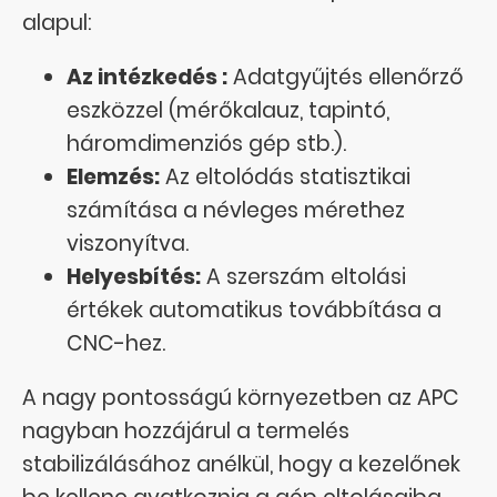
alapul:
Az intézkedés :
Adatgyűjtés ellenőrző
eszközzel (mérőkalauz, tapintó,
háromdimenziós gép stb.).
Elemzés:
Az eltolódás statisztikai
számítása a névleges mérethez
viszonyítva.
Helyesbítés:
A szerszám eltolási
értékek automatikus továbbítása a
CNC-hez.
A nagy pontosságú környezetben az APC
nagyban hozzájárul a termelés
stabilizálásához anélkül, hogy a kezelőnek