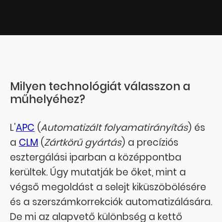
Milyen technológiát válasszon a
műhelyéhez?
L’
APC
(
Automatizált folyamatirányítás
) és
a
CLM
(
Zártkörű gyártás
) a precíziós
esztergálási iparban a középpontba
kerültek. Úgy mutatják be őket, mint a
végső megoldást a selejt kiküszöbölésére
és a szerszámkorrekciók automatizálására.
De mi az alapvető különbség a kettő