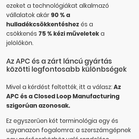
ezeket a technológiákat alkalmazó
vállalatok akár
90 % a
hulladékcsökkentéshez
és a
csökkenés
75 % kézi műveletek
a
jelölőkön.
Az APC és a zárt láncú gyártás
közötti legfontosabb különbségek
Mivel a kérdést feltették, itt a válasz:
Az
APC és a Closed Loop Manufacturing
szigorúan azonosak.
Ez egyszerűen két terminológia egy és
ugyanazon fogalomra: a szerszámgépnek